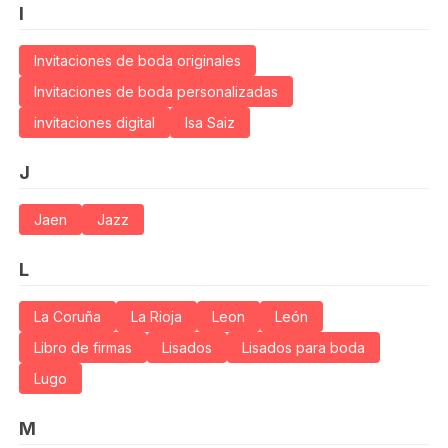
I
Invitaciones de boda originales
Invitaciones de boda personalizadas
invitaciones digital
Isa Saiz
J
Jaen
Jazz
L
La Coruña
La Rioja
Leon
León
Libro de firmas
Lisados
Lisados para boda
Lugo
M