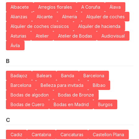
Albacete
Arreglos florales
A Coruña
Álava
Alianzas
Alicante
Almeria
Alquiler de coches
Alquiler de coches classicos
Alquiler de hacienda
Asturias
Atelier
Atelier de Bodas
Audiovisual
Ávila
B
Badajoz
Balears
Banda
Barcelona
Barcelona
Belleza para invitada
Bilbao
Bodas de algodon
Bodas de Bronze
Bodas de Cuero
Bodas en Madrid
Burgos
C
Cadiz
Cantabria
Caricaturas
Castellon Plana