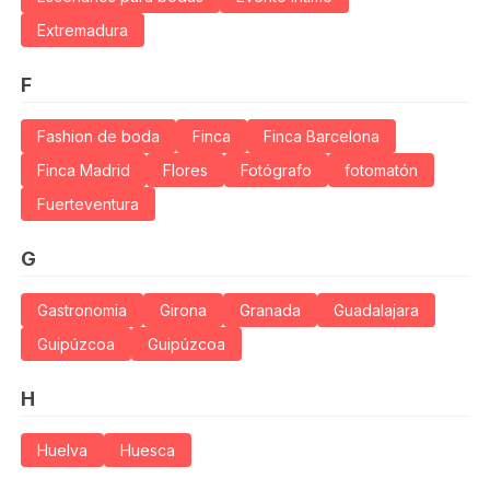
Extremadura
F
Fashion de boda
Finca
Finca Barcelona
Finca Madrid
Flores
Fotógrafo
fotomatón
Fuerteventura
G
Gastronomia
Girona
Granada
Guadalajara
Guipúzcoa
Guipúzcoa
H
Huelva
Huesca