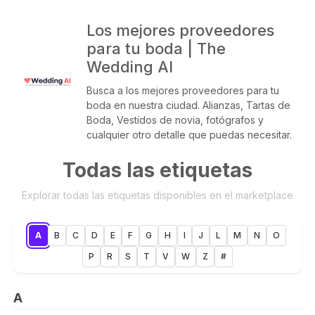
Los mejores proveedores
para tu boda | The
Wedding AI
Busca a los mejores proveedores para tu
boda en nuestra ciudad. Alianzas, Tartas de
Boda, Vestidos de novia, fotógrafos y
cualquier otro detalle que puedas necesitar.
Todas las etiquetas
Explorar todas las etiquetas disponibles en el marketplace
A
B
C
D
E
F
G
H
I
J
L
M
N
O
P
R
S
T
V
W
Z
#
A