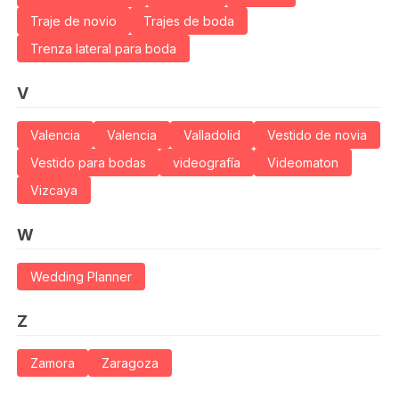
Traje de novio
Trajes de boda
Trenza lateral para boda
V
Valencia
Valencia
Valladolid
Vestido de novia
Vestido para bodas
videografía
Videomaton
Vizcaya
W
Wedding Planner
Z
Zamora
Zaragoza