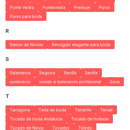
Ponte Vedra
Pontevedra
Premium
Puros
Puros para boda
R
Ramos de Novias
Recogido elegante para boda
S
Salamanca
Segovia
Sevilla
Sevilla
sombreros
sonido e iluminación profesional
Soria
T
Tarragona
Tarta de boda
Tenerife
Teruel
Tocado de boda Andalucia
Tocado de Invitada
Tocado de Novia
Tocados
Toledo