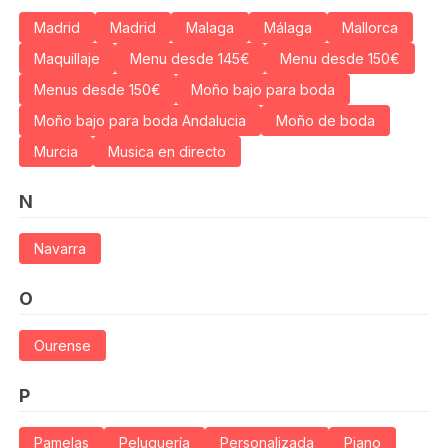
Madrid
Madrid
Malaga
Málaga
Mallorca
Maquillaje
Menu desde 145€
Menu desde 150€
Menus desde 150€
Moño bajo para boda
Moño bajo para boda Andalucia
Moño de boda
Murcia
Musica en directo
N
Navarra
O
Ourense
P
Pamelas
Peluquería
Personalizada
Piano