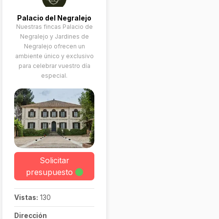
Palacio del Negralejo
Nuestras fincas Palacio de
Negralejo y Jardines de
Negralejo ofrecen un
ambiente único y exclusivo
para celebrar vuestro día
especial.
Solicitar
presupuesto
Vistas:
130
Dirección