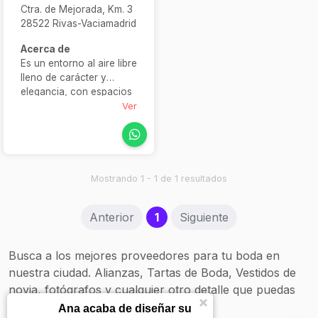
Ctra. de Mejorada, Km. 3
28522 Rivas-Vaciamadrid
Acerca de
Es un entorno al aire libre
lleno de carácter y
elegancia, con espacios
como la Balconada, la
Ver
Corrala, el Pabellón o la
Posta Real, diseñados
pensando en
celebraciones íntimas y
llenas de encanto. Este
Mostrando 1 - 1 de 1 resultados
enclave luce un ambiente
romántico y tranquilo,
(current)
Anterior
1
Siguiente
ideal como escenario
para boda al aire libre.
Combina lo mejor de la
Busca a los mejores proveedores para tu boda en
naturaleza y la
nuestra ciudad. Alianzas, Tartas de Boda, Vestidos de
versatilidad para eventos
novia, fotógrafos y cualquier otro detalle que puedas
con una propuesta
culinaria destacada,
necesitar.
Ana acaba de diseñar su