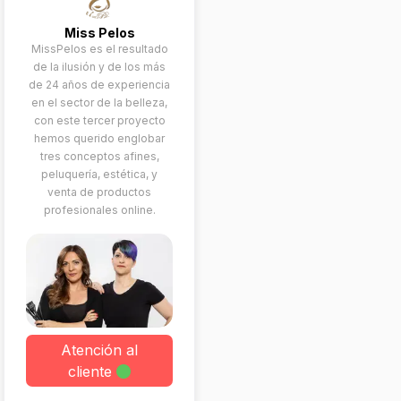
Miss Pelos
MissPelos es el resultado
de la ilusión y de los más
de 24 años de experiencia
en el sector de la belleza,
con este tercer proyecto
hemos querido englobar
tres conceptos afines,
peluquería, estética, y
venta de productos
profesionales online.
Atención al
cliente