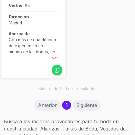
Vistas:
95
Dirección
Madrid
Acerca de
Con más de una década
de experiencia en el
mundo de las bodas, en
Elena Higuera
Ver
diseñamos maquillajes y
peinados únicos para
cada novia. Nuestro
objetivo es resaltar tu
esencia y aportarte
Mostrando 1 - 1 de 1 resultados
seguridad en tu gran día.
Ya sea con un moño
(current)
Anterior
1
Siguiente
elegante, una trenza
boho o un maquillaje
sofisticado, te
Busca a los mejores proveedores para tu boda en
garantizamos un
nuestra ciudad. Alianzas, Tartas de Boda, Vestidos de
acabado profesional,