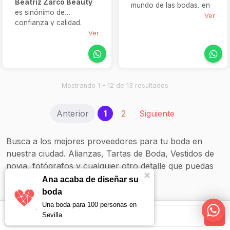
Beatriz Zarco Beauty
mundo de las bodas, en
es sinónimo de
Elena Higuera
Ver
confianza y calidad.
diseñamos maquillajes y
Ofrece servicios
Ver
peinados únicos para
pensados para novias —
cada novia. Nuestro
como pruebas previas,
objetivo es resaltar tu
asesoría de imagen y
esencia y aportarte
tratamientos— todo para
seguridad en tu gran día.
que ese día luzcas
Mostrando 1 - 12 de 13 resultados
Ya sea con un moño
radiante, sin preocuparte
elegante, una trenza
por nada más.
boho o un maquillaje
(current)
Anterior
1
2
Siguiente
sofisticado, te
garantizamos un
acabado profesional,
Busca a los mejores proveedores para tu boda en
resistente y
nuestra ciudad. Alianzas, Tartas de Boda, Vestidos de
perfectamente
novia, fotógrafos y cualquier otro detalle que puedas
armonizado con tu boda.
necesitar.
Ana acaba de diseñar su
boda
Una boda para 100 personas en
Sevilla