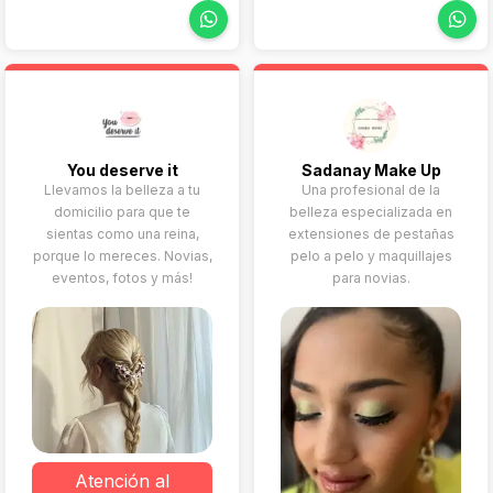
Por ese motivo, su
un servicio profesional,
principal foco está
móvil o en estudio,
puesto en encontrar un
enfocado a novias que
look con el que te
desean sentirse ellas
sientas tú misma y con el
mismas, bellas y
que puedas deslumbrar a
relajadas durante toda la
todos el día de tu boda.
jornada.
You deserve it
Sadanay Make Up
Llevamos la belleza a tu
Una profesional de la
domicilio para que te
belleza especializada en
sientas como una reina,
extensiones de pestañas
porque lo mereces. Novias,
pelo a pelo y maquillajes
eventos, fotos y más!
para novias.
Atención al