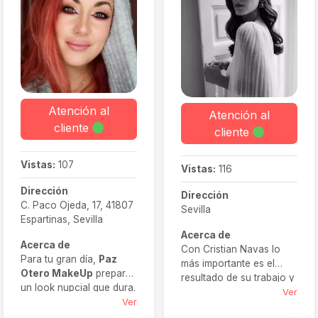
Atención al
Atención al
cliente
cliente
Vistas:
107
Vistas:
116
Dirección
Dirección
C. Paco Ojeda, 17, 41807
Sevilla
Espartinas, Sevilla
Acerca de
Acerca de
Con Cristian Navas lo
Para tu gran día,
Paz
más importante es el
Otero MakeUp
prepara
resultado de su trabajo y
un look nupcial que dura.
su prioridad es que tú te
Ver
Utilizando productos de
Ver
sientas cómoda con él.
primera calidad, ofrecen