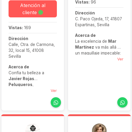
Vistas:
96
Atención al
cliente
Dirección
C. Paco Ojeda, 17, 41807
Espartinas, Sevilla
Vistas:
169
Acerca de
Dirección
La excelencia de
Mar
Calle, Ctra. de Carmona,
Martínez
va más allá de
32, local 15, 41008
un maquillaje impecable:
Sevilla
garantiza tranquilidad,
Ver
seguridad y resultados
Acerca de
duraderos en bodas de
Confía tu belleza a
todo tipo, incluidas
Javier Rojas
destination weddings. Su
Peluqueros
,
enfoque empático,
especialistas en novias
Ver
experiencia en eventos
que ofrecen un trato
multiculturales (hindúes,
cercano y personalizado
persas, judíos) y
para que cada novia se
dedicación absoluta
sienta como en casa.
hacen que novias e
Con un equipo capaz de
invitadas se sientan
atender a grandes
auténticas protagonistas,
grupos (invitadas,