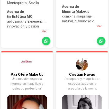
Montequinto, Sevilla
Acerca de
Elmirita Makeup
Acerca de
combina maquillaje
En
Estética MC
,
natural, glamuroso o
aplicamos la experiencia,
sofisticado con estilos
Ver
innovación y pasión
de peinado elegantes y
adquiridas a lo largo de
Ver
modernos. Perfecto para
décadas para ofrecer
novias, madrinas,
tratamientos estéticos de
quinceañeras y sesiones
vanguardia, diseñados
de fotos, su propuesta
especialmente para ti.
incluye atención
Con un enfoque
personalizada,
personalizado y
desplazamiento a
servicios de calidad, te
domicilio y uso de
acompañamos a
Paz Otero Make Up
Cristian Navas
cosmética premium. Una
destacar tu mejor versión
Una ocasión especial
Peluquero y maquillador
opción ideal para
con naturalidad y
merece un maquillaje y
especializado en la
celebrar con estilo y
elegancia.
peinado profesional
asesoría de la novia.
tranquilidad.