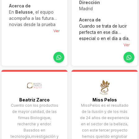
Dirección
Acerca de
Madrid
En
Belusse
, el equipo
acompaña a las futuras
Acerca de
novias desde la prueba
Cuando se trata de lucir
hasta el reportaje final.
Ver
perfecta en ese día
Además, realizan
especial o en el día a día,
preparación integral con
la confianza en quien te
Ver
maquillaje, peluquería,
prepara es clave. Con
manicura, pedicura, y
años de experiencia y un
más, garantizando
enfoque
tranquilidad y belleza
personalizado, ofrezco
absoluta en cada detalle.
un servicio de estilista
profesional a domicilio
que garantiza resultados
impecables, sin el estrés
Beatriz Zarco
Miss Pelos
de desplazamientos ni
Cuento con los productos
MissPelos es el resultado
sorpresas de última hora.
de mayor calidad, de las
de la ilusión y de los más
Te ayudo a encontrar el
firmas Biologique,
de 24 años de experiencia
look perfecto, adaptado
recherche y endor.
en el sector de la belleza,
a tus gustos y
Basados en
con este tercer proyecto
necesidades.
tecnología,investigación y
hemos querido englobar