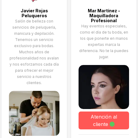
impecable y su enfoque
Javier Rojas
Mar Martínez -
está siempre en que
Peluqueros
Maquilladora
resaltes de forma natural
Profesional
Salón de belleza con
y elegante
Hay eventos especiales,
servicios de peluquería,
como el día de tu boda, en
manicura y depilación.
los que ponerte en manos
Tenemos un servicio
expertas marca la
exclusivo para bodas.
diferencia. No te la puedes
Muchos años de
jugar.
profesionalidad nos avalan
y nos esforzamos cada día
para ofrecer el mejor
servicio a nuestros
clientes.
Atención al
cliente