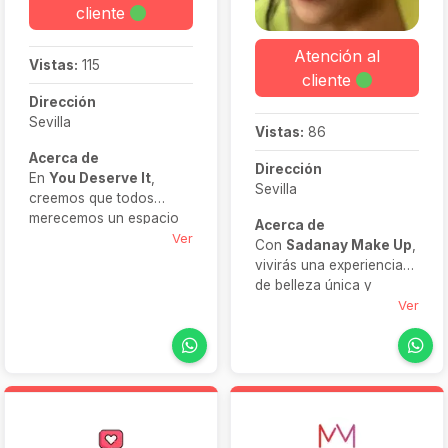
cliente
Atención al
Vistas:
115
cliente
Dirección
Sevilla
Vistas:
86
Acerca de
Dirección
En
You Deserve It
,
Sevilla
creemos que todos
merecemos un espacio
Acerca de
para relajarnos y
Ver
Con
Sadanay Make Up
,
recargarnos. Ofrecemos
vivirás una experiencia
una amplia variedad de
de belleza única y
terapias de belleza,
personalizada en tu
Ver
masajes y rituales de
boda. Se encargará de
bienestar, combinando
que te sientas cómoda y
profesionalidad y cariño
radiante,
para que salgas
acompañándote desde
sintiéndote renovada y
las pruebas hasta el día
con estilo.
del evento. Su trato es
cercano, la técnica