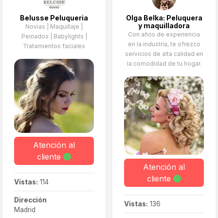
sin preocupaciones
madrinas e incluso el
Belusse Peluqueria
Olga Belka: Peluquera
novio), pruebas y
y maquilladora
Novias | Maquillaje |
maquillaje hasta el final
Con años de experiencia
Peinados | Babylights |
del reportaje fotográfico,
en la industria, te ofrezco
Tratamientos faciales
aseguran un día sin
servicios de alta calidad en
estrés y con resultados
la comodidad de tu hogar.
impecables.
Atención al
cliente
Atención al
cliente
Vistas:
114
Dirección
Vistas:
136
Madrid