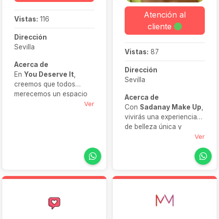
Atención al
Vistas:
116
cliente
Dirección
Sevilla
Vistas:
87
Acerca de
Dirección
En
You Deserve It
,
Sevilla
creemos que todos
merecemos un espacio
Acerca de
para relajarnos y
Ver
Con
Sadanay Make Up
,
recargarnos. Ofrecemos
vivirás una experiencia
una amplia variedad de
de belleza única y
terapias de belleza,
personalizada en tu
Ver
masajes y rituales de
boda. Se encargará de
bienestar, combinando
que te sientas cómoda y
profesionalidad y cariño
radiante,
para que salgas
acompañándote desde
sintiéndote renovada y
las pruebas hasta el día
con estilo.
del evento. Su trato es
cercano, la técnica
impecable y su enfoque