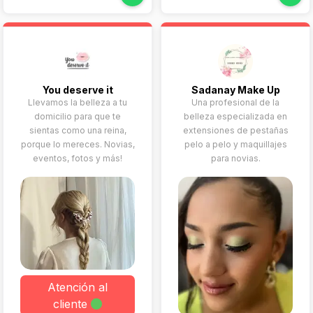
móvil o en estudio,
puesto en encontrar un
enfocado a novias que
look con el que te
desean sentirse ellas
sientas tú misma y con el
mismas, bellas y
que puedas deslumbrar a
relajadas durante toda la
todos el día de tu boda.
jornada.
You deserve it
Sadanay Make Up
Llevamos la belleza a tu
Una profesional de la
domicilio para que te
belleza especializada en
sientas como una reina,
extensiones de pestañas
porque lo mereces. Novias,
pelo a pelo y maquillajes
eventos, fotos y más!
para novias.
Atención al
cliente