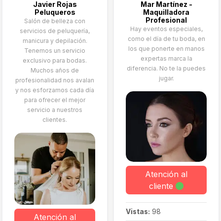
Javier Rojas
Mar Martínez -
está siempre en que
Peluqueros
Maquilladora
resaltes de forma natural
Profesional
Salón de belleza con
y elegante
Hay eventos especiales,
servicios de peluquería,
como el día de tu boda, en
manicura y depilación.
los que ponerte en manos
Tenemos un servicio
expertas marca la
exclusivo para bodas.
diferencia. No te la puedes
Muchos años de
jugar.
profesionalidad nos avalan
y nos esforzamos cada día
para ofrecer el mejor
servicio a nuestros
clientes.
Atención al
cliente
Vistas:
98
Atención al