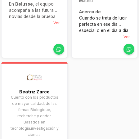
Madrid
En
Belusse
, el equipo
acompaña a las futuras
Acerca de
novias desde la prueba
Cuando se trata de lucir
hasta el reportaje final.
Ver
perfecta en ese día
Además, realizan
especial o en el día a día,
preparación integral con
la confianza en quien te
Ver
maquillaje, peluquería,
prepara es clave. Con
manicura, pedicura, y
años de experiencia y un
más, garantizando
enfoque
tranquilidad y belleza
personalizado, ofrezco
absoluta en cada detalle.
un servicio de estilista
profesional a domicilio
que garantiza resultados
impecables, sin el estrés
Beatriz Zarco
de desplazamientos ni
Cuento con los productos
sorpresas de última hora.
de mayor calidad, de las
Te ayudo a encontrar el
firmas Biologique,
look perfecto, adaptado
recherche y endor.
a tus gustos y
Basados en
necesidades.
tecnología,investigación y
ciencia.