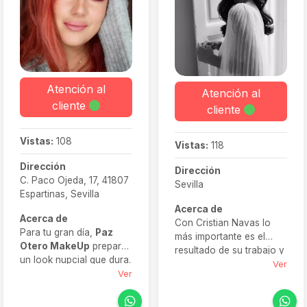
Atención al
Atención al
cliente
cliente
Vistas:
108
Vistas:
118
Dirección
Dirección
C. Paco Ojeda, 17, 41807
Sevilla
Espartinas, Sevilla
Acerca de
Acerca de
Con Cristian Navas lo
Para tu gran día,
Paz
más importante es el
Otero MakeUp
prepara
resultado de su trabajo y
un look nupcial que dura.
su prioridad es que tú te
Ver
Utilizando productos de
Ver
sientas cómoda con él.
primera calidad, ofrecen
Por ese motivo, su
un servicio profesional,
principal foco está