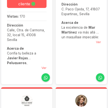
cliente
Dirección
C. Paco Ojeda, 17, 41807
Espartinas, Sevilla
Vistas:
170
Acerca de
Dirección
La excelencia de
Mar
Calle, Ctra. de Carmona,
Martínez
va más allá de
32, local 15, 41008
un maquillaje impecable:
Sevilla
garantiza tranquilidad,
Ver
seguridad y resultados
Acerca de
duraderos en bodas de
Confía tu belleza a
todo tipo, incluidas
Javier Rojas
destination weddings. Su
Peluqueros
,
enfoque empático,
especialistas en novias
Ver
experiencia en eventos
que ofrecen un trato
multiculturales (hindúes,
cercano y personalizado
persas, judíos) y
para que cada novia se
dedicación absoluta
sienta como en casa.
hacen que novias e
Con un equipo capaz de
invitadas se sientan
atender a grandes
auténticas protagonistas,
grupos (invitadas,
sin preocupaciones
madrinas e incluso el