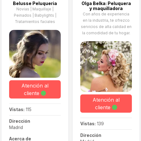
Belusse Peluqueria
Olga Belka: Peluquera
novio), pruebas y
y maquilladora
Novias | Maquillaje |
maquillaje hasta el final
Con años de experiencia
Peinados | Babylights |
del reportaje fotográfico,
en la industria, te ofrezco
Tratamientos faciales
aseguran un día sin
servicios de alta calidad en
estrés y con resultados
la comodidad de tu hogar.
impecables.
Atención al
cliente
Atención al
cliente
Vistas:
115
Dirección
Vistas:
139
Madrid
Dirección
Acerca de