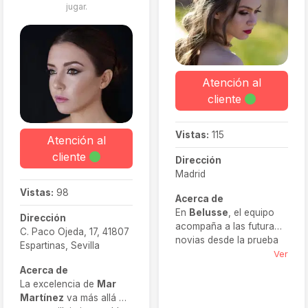
jugar.
Atención al
cliente
Vistas:
115
Atención al
cliente
Dirección
Madrid
Vistas:
98
Acerca de
En
Belusse
, el equipo
Dirección
acompaña a las futuras
C. Paco Ojeda, 17, 41807
novias desde la prueba
Espartinas, Sevilla
hasta el reportaje final.
Ver
Además, realizan
Acerca de
preparación integral con
La excelencia de
Mar
maquillaje, peluquería,
Martínez
va más allá de