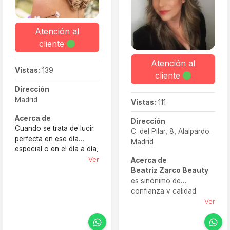
Atención al
cliente
Atención al
Vistas:
139
cliente
Dirección
Madrid
Vistas:
111
Acerca de
Dirección
Cuando se trata de lucir
C. del Pilar, 8, Alalpardo.
perfecta en ese día
Madrid
especial o en el día a día,
la confianza en quien te
Ver
Acerca de
prepara es clave. Con
Beatriz Zarco Beauty
años de experiencia y un
es sinónimo de
enfoque
confianza y calidad.
personalizado, ofrezco
Ofrece servicios
Ver
un servicio de estilista
pensados para novias —
profesional a domicilio
como pruebas previas,