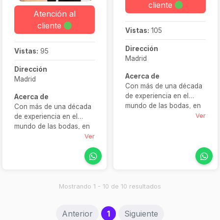
cliente
Atención al
cliente
Vistas:
105
Dirección
Vistas:
95
Madrid
Dirección
Acerca de
Madrid
Con más de una década
de experiencia en el
Acerca de
mundo de las bodas, en
Con más de una década
Elena Higuera
Ver
de experiencia en el
diseñamos maquillajes y
mundo de las bodas, en
peinados únicos para
Elena Higuera
Ver
cada novia. Nuestro
diseñamos maquillajes y
objetivo es resaltar tu
peinados únicos para
esencia y aportarte
cada novia. Nuestro
seguridad en tu gran día.
objetivo es resaltar tu
Ya sea con un moño
esencia y aportarte
Mostrando 1 - 10 de 10 resultados
elegante, una trenza
seguridad en tu gran día.
boho o un maquillaje
Ya sea con un moño
(current)
Anterior
1
Siguiente
sofisticado, te
elegante, una trenza