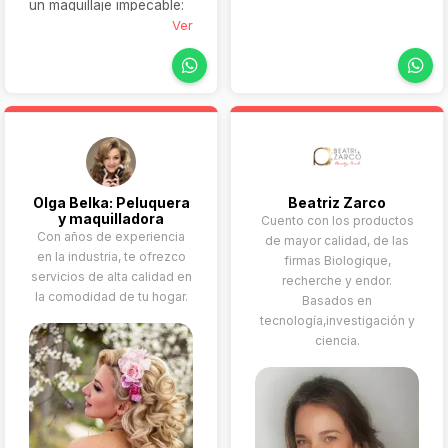
manicura, pedicura, y
un maquillaje impecable:
más, garantizando
garantiza tranquilidad,
Ver
tranquilidad y belleza
seguridad y resultados
absoluta en cada detalle.
duraderos en bodas de
todo tipo, incluidas
destination weddings. Su
enfoque empático,
experiencia en eventos
multiculturales (hindúes,
persas, judíos) y
Olga Belka: Peluquera
Beatriz Zarco
dedicación absoluta
y maquilladora
Cuento con los productos
hacen que novias e
Con años de experiencia
de mayor calidad, de las
invitadas se sientan
en la industria, te ofrezco
firmas Biologique,
auténticas protagonistas,
servicios de alta calidad en
recherche y endor.
sin preocupaciones
la comodidad de tu hogar.
Basados en
tecnología,investigación y
ciencia.