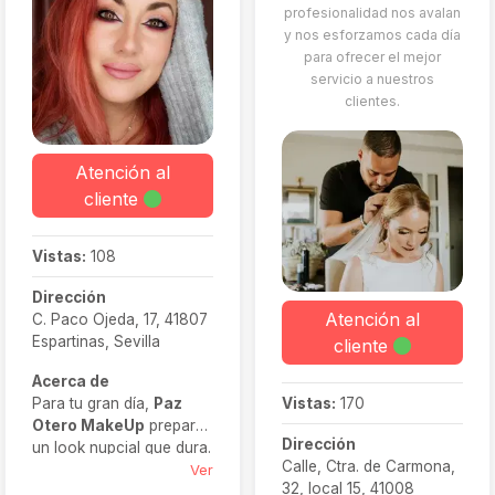
profesionalidad nos avalan
y nos esforzamos cada día
para ofrecer el mejor
servicio a nuestros
clientes.
Atención al
cliente
Vistas:
108
Dirección
Atención al
C. Paco Ojeda, 17, 41807
Espartinas, Sevilla
cliente
Acerca de
Vistas:
170
Para tu gran día,
Paz
Otero MakeUp
prepara
Dirección
un look nupcial que dura.
Calle, Ctra. de Carmona,
Utilizando productos de
Ver
32, local 15, 41008
primera calidad, ofrecen