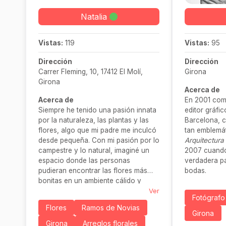
Natalia
Vistas:
119
Vistas:
95
Dirección
Dirección
Carrer Fleming, 10, 17412 El Molí,
Girona
Girona
Acerca de
Acerca de
En 2001 com
Siempre he tenido una pasión innata
editor gráfi
por la naturaleza, las plantas y las
Barcelona, 
flores, algo que mi padre me inculcó
tan emblemá
desde pequeña. Con mi pasión por lo
Arquitectura
campestre y lo natural, imaginé un
2007 cuando 
espacio donde las personas
verdadera pa
pudieran encontrar las flores más
bodas.
bonitas en un ambiente cálido y
acogedor.
Ver
Fotógrafo
Flores
Ramos de Novias
Girona
Girona
Arreglos florales