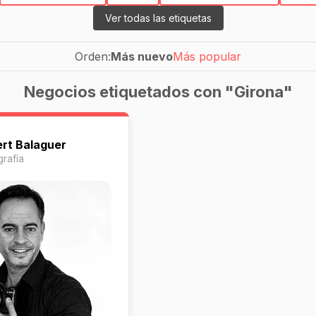
Ver todas las etiquetas
Orden:
Más nuevo
Más popular
Negocios etiquetados con "Girona"
ert Balaguer
grafía