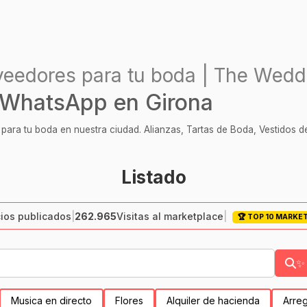
veedores para tu boda | The Wedd
 WhatsApp en Girona
ara tu boda en nuestra ciudad. Alianzas, Tartas de Boda, Vestidos de
Listado
ios publicados
|
262.965
Visitas al marketplace
|
🏆 TOP 10 MARKE
✨ 
Musica en directo
Flores
Alquiler de hacienda
Arreg