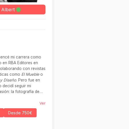
Albert
encé mi carrera como
co en RBA Editores en
colaborando con revistas
ticas como
El Mueble
o
 y Diseño
. Pero fue en
decidí seguir mi
sión: la fotografía de
Ver
Desde 750€