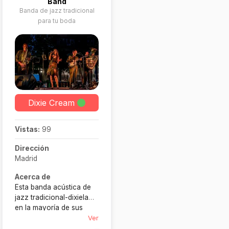
Band
Banda de jazz tradicional
para tu boda
Dixie Cream
Vistas:
99
Dirección
Madrid
Acerca de
Esta banda acústica de
jazz tradicional-dixieland,
en la mayoría de sus
actuaciones, no utiliza
Ver
equipos de amplificación,