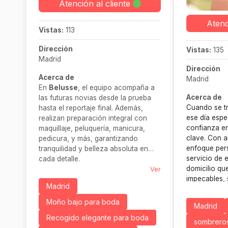
Atención al cliente
Atenc
Vistas:
113
Dirección
Vistas:
135
Madrid
Dirección
Acerca de
Madrid
En
Belusse
, el equipo acompaña a
Acerca de
las futuras novias desde la prueba
Cuando se tr
hasta el reportaje final. Además,
ese día espec
realizan preparación integral con
confianza en
maquillaje, peluquería, manicura,
clave. Con a
pedicura, y más, garantizando
enfoque per
tranquilidad y belleza absoluta en
servicio de e
cada detalle.
domicilio qu
Ver
impecables, s
Madrid
desplazamien
última hora.
Moño bajo para boda
Madrid
look perfect
Recogido elegante para boda
y necesidad
sombrero