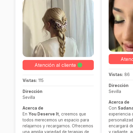
Atenc
Atención al cliente
Vistas:
86
Vistas:
115
Dirección
Dirección
Sevilla
Sevilla
Acerca de
Acerca de
Con
Sadana
En
You Deserve It
, creemos que
experiencia 
todos merecemos un espacio para
personalizad
relajarnos y recargarnos. Ofrecemos
encargará d
una amplia variedad de terapias de
y radiante,