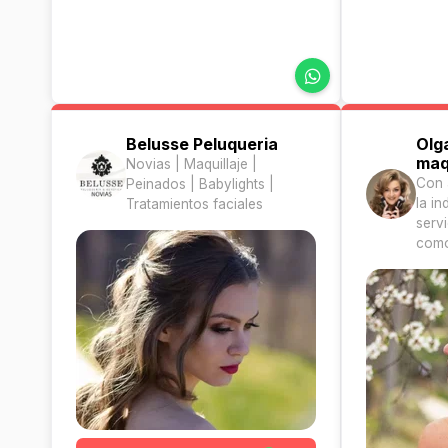
Belusse Peluqueria
Olg
maq
Novias | Maquillaje |
Con 
Peinados | Babylights |
la in
Tratamientos faciales
servi
como