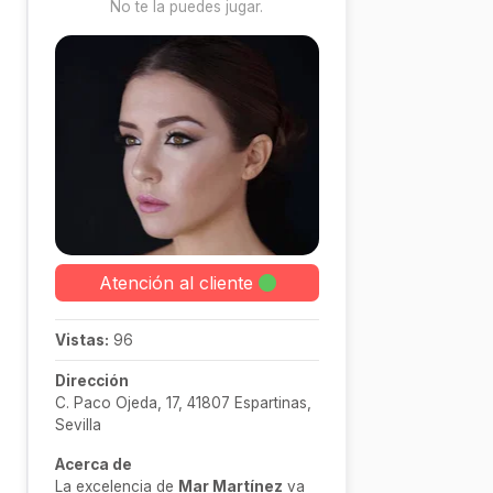
No te la puedes jugar.
Atención al cliente
Vistas:
96
Dirección
C. Paco Ojeda, 17, 41807 Espartinas,
Sevilla
Acerca de
La excelencia de
Mar Martínez
va