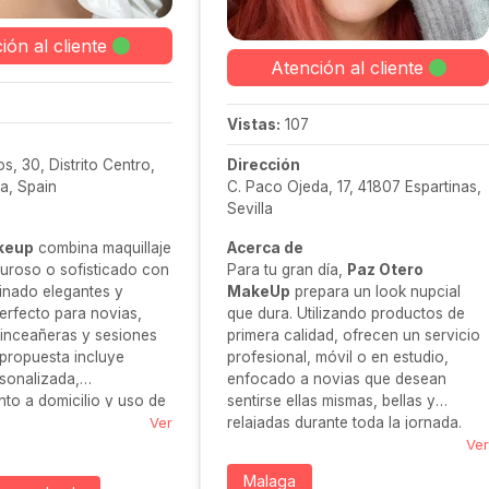
ión al cliente
Atención al cliente
Vistas:
107
s, 30, Distrito Centro,
Dirección
a, Spain
C. Paco Ojeda, 17, 41807 Espartinas,
Sevilla
akeup
combina maquillaje
Acerca de
muroso o sofisticado con
Para tu gran día,
Paz Otero
einado elegantes y
MakeUp
prepara un look nupcial
erfecto para novias,
que dura. Utilizando productos de
uinceañeras y sesiones
primera calidad, ofrecen un servicio
 propuesta incluye
profesional, móvil o en estudio,
sonalizada,
enfocado a novias que desean
to a domicilio y uso de
sentirse ellas mismas, bellas y
remium. Una opción ideal
Ver
relajadas durante toda la jornada.
r con estilo y
Ver
Malaga