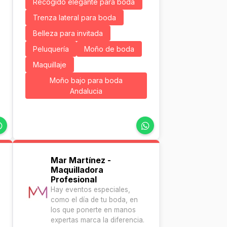
Recogido elegante para boda
Trenza lateral para boda
Belleza para invitada
Peluquería
Moño de boda
Maquillaje
Moño bajo para boda
Andalucia
Mar Martínez -
Maquilladora
Profesional
Hay eventos especiales,
como el día de tu boda, en
los que ponerte en manos
expertas marca la diferencia.