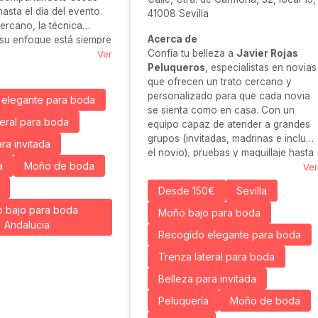
asta el día del evento.
41008 Sevilla
cercano, la técnica
Acerca de
su enfoque está siempre
Confía tu belleza a
Javier Rojas
tes de forma natural y
Ver
Peluqueros
, especialistas en novias
que ofrecen un trato cercano y
personalizado para que cada novia
elegante para boda
se sienta como en casa. Con un
teral para boda
equipo capaz de atender a grandes
grupos (invitadas, madrinas e incluso
ra invitada
el novio), pruebas y maquillaje hasta
a
Moño de boda
el final del reportaje fotográfico,
Ver
aseguran un día sin estrés y con
Desde 150€
Sevilla
resultados impecables.
 bajo para boda
Moño bajo para boda
Andalucia
Recogido elegante para boda
Trenza lateral para boda
Belleza para invitada
Peluquería
Moño de boda