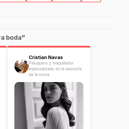
ra boda"
Cristian Navas
Peluquero y maquillador
especializado en la asesoría
de la novia.