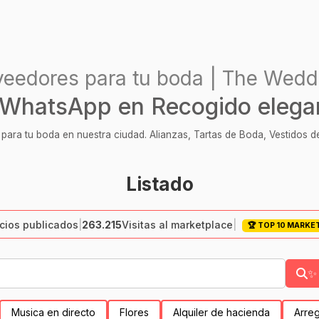
veedores para tu boda | The Wedd
WhatsApp en Recogido elega
ara tu boda en nuestra ciudad. Alianzas, Tartas de Boda, Vestidos de
Listado
ios publicados
|
263.215
Visitas al marketplace
|
🏆 TOP 10 MARKE
✨ 
Musica en directo
Flores
Alquiler de hacienda
Arreg