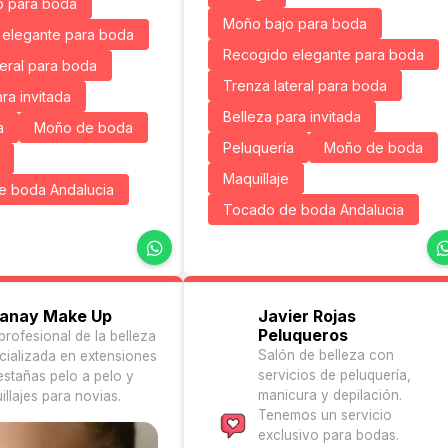
o para boda
Moño bajo para boda
elegante para boda
Recogido elegante para boda
teral para boda
Trenza lateral para boda
ra invitada
Belleza para invitada
a
Moño de boda
Peluquería
Moño de boda
Maquillaje
e boda Andalucia
Tocado de boda Andalucia
anay Make Up
Javier Rojas
Peluqueros
profesional de la belleza
Salón de belleza con
cializada en extensiones
servicios de peluquería,
estañas pelo a pelo y
manicura y depilación.
llajes para novias.
Tenemos un servicio
exclusivo para bodas.