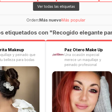
Ver todas las etiquetas
Orden:
Más nuevo
Más popular
s etiquetados con "Recogido elegante pa
irita Makeup
Paz Otero Make Up
aquillaje y peinado que
Una ocasión especial
 tu belleza para bodas
merece un maquillaje y
peinado profesional