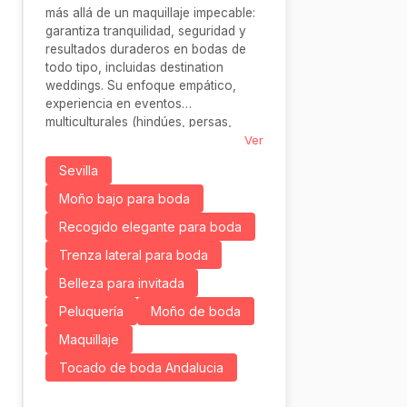
más allá de un maquillaje impecable:
garantiza tranquilidad, seguridad y
resultados duraderos en bodas de
todo tipo, incluidas destination
weddings. Su enfoque empático,
experiencia en eventos
multiculturales (hindúes, persas,
judíos) y dedicación absoluta hacen
Ver
que novias e invitadas se sientan
Sevilla
auténticas protagonistas, sin
preocupaciones
Moño bajo para boda
Recogido elegante para boda
Trenza lateral para boda
Belleza para invitada
Peluquería
Moño de boda
Maquillaje
Tocado de boda Andalucia