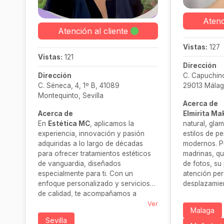
Atenc
Atención al cliente
Vistas:
127
Vistas:
121
Dirección
Dirección
C. Capuchino
C. Séneca, 4, 1º B, 41089
29013 Málag
Montequinto, Sevilla
Acerca de
Acerca de
Elmirita M
En
Estética MC
, aplicamos la
natural, gla
experiencia, innovación y pasión
estilos de p
adquiridas a lo largo de décadas
modernos. P
para ofrecer tratamientos estéticos
madrinas, q
de vanguardia, diseñados
de fotos, su
especialmente para ti. Con un
atención per
enfoque personalizado y servicios
desplazamien
de calidad, te acompañamos a
cosmética p
destacar tu mejor versión con
Ver
para celebra
Malaga
naturalidad y elegancia.
tranquilidad.
Sevilla