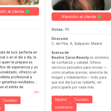
ión al cliente
Atención al cliente
Vistas:
110
Dirección
C. del Pilar, 8, Alalpardo. Madrid
ata de lucir perfecta en
Acerca de
ial o en el día a día, la
Beatriz Zarco Beauty
es sinónimo
 quien te prepara es
de confianza y calidad. Ofrece
ños de experiencia y un
servicios pensados para novias —
sonalizado, ofrezco un
como pruebas previas, asesoría de
stilista profesional a
imagen y tratamientos— todo para
e garantiza resultados
que ese día luzcas radiante, sin
in el estrés de
preocuparte por nada más.
tos ni sorpresas de
Ver
 Te ayudo a encontrar el
Madrid
Tocados
Tocados
o, adaptado a tus gustos
es.
sombreros
s