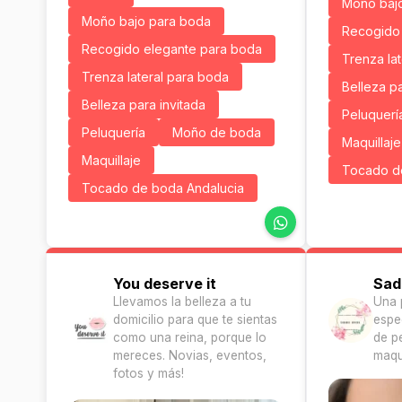
Moño baj
Moño bajo para boda
Recogido 
Recogido elegante para boda
Trenza la
Trenza lateral para boda
Belleza pa
Belleza para invitada
Peluquerí
Peluquería
Moño de boda
Maquillaje
Maquillaje
Tocado d
Tocado de boda Andalucia
You deserve it
Sad
Llevamos la belleza a tu
Una 
domicilio para que te sientas
espe
como una reina, porque lo
de p
mereces. Novias, eventos,
maqui
fotos y más!