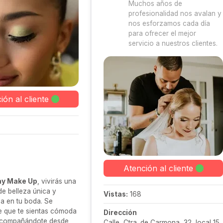
Muchos años de
profesionalidad nos avalan y
nos esforzamos cada día
para ofrecer el mejor
servicio a nuestros clientes.
ión al cliente
Atención al cliente
y Make Up
, vivirás una
de belleza única y
Vistas:
168
a en tu boda. Se
e que te sientas cómoda
Dirección
 acompañándote desde
Calle, Ctra. de Carmona, 32, local 15,