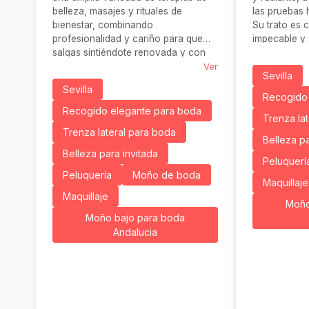
belleza, masajes y rituales de
las pruebas h
bienestar, combinando
Su trato es 
profesionalidad y cariño para que
impecable y 
salgas sintiéndote renovada y con
en que resal
estilo.
Ver
elegante
Sevilla
Sevilla
Recogido 
Recogido elegante para boda
Trenza la
Trenza lateral para boda
Belleza pa
Belleza para invitada
Peluquerí
Peluquería
Moño de boda
Maquillaje
Maquillaje
Moño
Moño bajo para boda
Andalucia