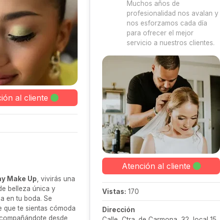
Muchos años de
profesionalidad nos avalan y
nos esforzamos cada día
para ofrecer el mejor
servicio a nuestros clientes.
ión al cliente
Atención al cliente
y Make Up
, vivirás una
de belleza única y
Vistas:
170
a en tu boda. Se
e que te sientas cómoda
Dirección
 acompañándote desde
Calle, Ctra. de Carmona, 32, local 15,