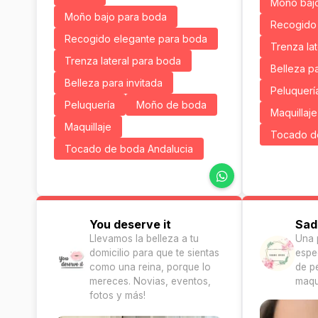
Moño baj
Moño bajo para boda
Recogido 
Recogido elegante para boda
Trenza la
Trenza lateral para boda
Belleza pa
Belleza para invitada
Peluquerí
Peluquería
Moño de boda
Maquillaje
Maquillaje
Tocado d
Tocado de boda Andalucia
You deserve it
Sad
Llevamos la belleza a tu
Una 
domicilio para que te sientas
espe
como una reina, porque lo
de p
mereces. Novias, eventos,
maqui
fotos y más!