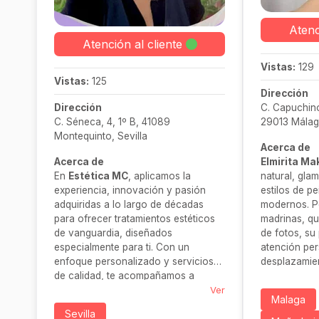
Atenc
Atención al cliente
Vistas:
129
Vistas:
125
Dirección
Dirección
C. Capuchino
C. Séneca, 4, 1º B, 41089
29013 Málag
Montequinto, Sevilla
Acerca de
Acerca de
Elmirita M
En
Estética MC
, aplicamos la
natural, gla
experiencia, innovación y pasión
estilos de p
adquiridas a lo largo de décadas
modernos. P
para ofrecer tratamientos estéticos
madrinas, q
de vanguardia, diseñados
de fotos, su
especialmente para ti. Con un
atención per
enfoque personalizado y servicios
desplazamien
de calidad, te acompañamos a
cosmética p
destacar tu mejor versión con
Ver
para celebra
Malaga
naturalidad y elegancia.
tranquilidad.
Sevilla