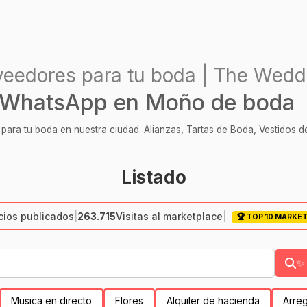
veedores para tu boda | The Wedd
 WhatsApp en Moño de boda
ara tu boda en nuestra ciudad. Alianzas, Tartas de Boda, Vestidos de
Listado
ios publicados
|
263.715
Visitas al marketplace
|
🏆 TOP 10 MARKE
✨ 
Musica en directo
Flores
Alquiler de hacienda
Arreg