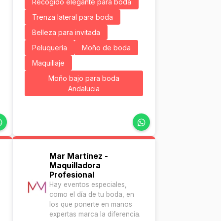
Recogido elegante para boda
Trenza lateral para boda
Belleza para invitada
Peluquería
Moño de boda
Maquillaje
Moño bajo para boda
Andalucia
Mar Martínez -
Maquilladora
Profesional
Hay eventos especiales,
como el día de tu boda, en
los que ponerte en manos
expertas marca la diferencia.