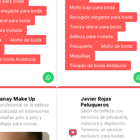
o para boda
Moño bajo para boda
elegante para boda
Recogido elegante para boda
teral para boda
Trenza lateral para boda
ra invitada
Belleza para invitada
a
Moño de boda
Peluquería
Moño de boda
Maquillaje
e boda Andalucia
Tocado de boda Andalucia
anay Make Up
Javier Rojas
Peluqueros
profesional de la belleza
Salón de belleza con
cializada en extensiones
servicios de peluquería,
estañas pelo a pelo y
manicura y depilación.
llajes para novias.
Tenemos un servicio
exclusivo para bodas.