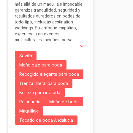
más allá de un maquillaje impecable:
garantiza tranquilidad, seguridad y
resultados duraderos en bodas de
todo tipo, incluidas destination
weddings. Su enfoque empático,
experiencia en eventos
multiculturales (hindúes, persas,
judíos) y dedicación absoluta hacen
Ver
que novias e invitadas se sientan
Sevilla
auténticas protagonistas, sin
preocupaciones
Moño bajo para boda
Recogido elegante para boda
Trenza lateral para boda
Belleza para invitada
Peluquería
Moño de boda
Maquillaje
Tocado de boda Andalucia