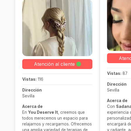
Atenc
Atención al cliente
Vistas:
87
Vistas:
116
Dirección
Dirección
Sevilla
Sevilla
Acerca de
Acerca de
Con
Sadana
En
You Deserve It
, creemos que
experiencia 
todos merecemos un espacio para
personalizad
relajarnos y recargarnos. Ofrecemos
encargará d
una amplia variedad de terapias de
y radiante,