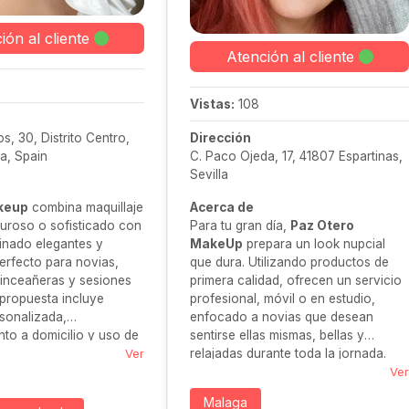
ión al cliente
Atención al cliente
Vistas:
108
s, 30, Distrito Centro,
Dirección
a, Spain
C. Paco Ojeda, 17, 41807 Espartinas,
Sevilla
akeup
combina maquillaje
Acerca de
muroso o sofisticado con
Para tu gran día,
Paz Otero
einado elegantes y
MakeUp
prepara un look nupcial
erfecto para novias,
que dura. Utilizando productos de
uinceañeras y sesiones
primera calidad, ofrecen un servicio
 propuesta incluye
profesional, móvil o en estudio,
sonalizada,
enfocado a novias que desean
to a domicilio y uso de
sentirse ellas mismas, bellas y
remium. Una opción ideal
Ver
relajadas durante toda la jornada.
r con estilo y
Ver
Malaga