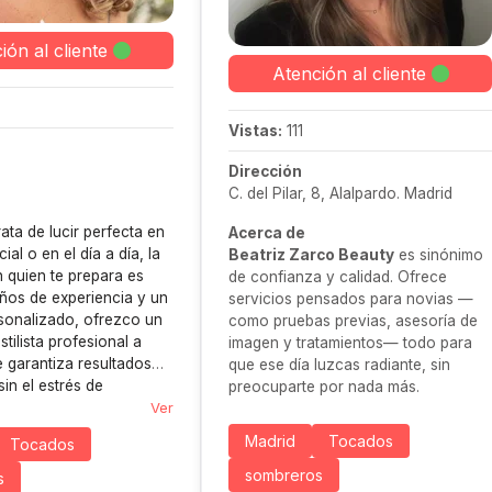
ión al cliente
Atención al cliente
Vistas:
111
Dirección
C. del Pilar, 8, Alalpardo. Madrid
ata de lucir perfecta en
Acerca de
ial o en el día a día, la
Beatriz Zarco Beauty
es sinónimo
 quien te prepara es
de confianza y calidad. Ofrece
ños de experiencia y un
servicios pensados para novias —
sonalizado, ofrezco un
como pruebas previas, asesoría de
stilista profesional a
imagen y tratamientos— todo para
e garantiza resultados
que ese día luzcas radiante, sin
in el estrés de
preocuparte por nada más.
tos ni sorpresas de
Ver
 Te ayudo a encontrar el
Madrid
Tocados
Tocados
o, adaptado a tus gustos
es.
sombreros
s