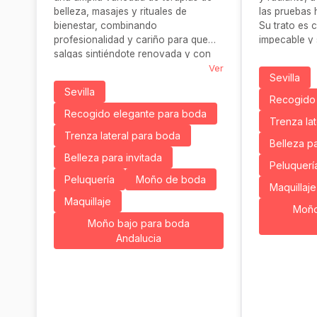
belleza, masajes y rituales de
las pruebas h
bienestar, combinando
Su trato es 
profesionalidad y cariño para que
impecable y 
salgas sintiéndote renovada y con
en que resal
estilo.
Ver
elegante
Sevilla
Sevilla
Recogido 
Recogido elegante para boda
Trenza la
Trenza lateral para boda
Belleza pa
Belleza para invitada
Peluquerí
Peluquería
Moño de boda
Maquillaje
Maquillaje
Moño
Moño bajo para boda
Andalucia