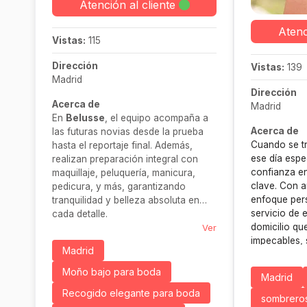
Atención al cliente
Atenc
Vistas:
115
Dirección
Vistas:
139
Madrid
Dirección
Acerca de
Madrid
En
Belusse
, el equipo acompaña a
Acerca de
las futuras novias desde la prueba
Cuando se tr
hasta el reportaje final. Además,
ese día espec
realizan preparación integral con
confianza en
maquillaje, peluquería, manicura,
clave. Con a
pedicura, y más, garantizando
enfoque per
tranquilidad y belleza absoluta en
servicio de e
cada detalle.
domicilio qu
Ver
impecables, s
Madrid
desplazamien
última hora.
Moño bajo para boda
Madrid
look perfect
Recogido elegante para boda
y necesidad
sombrero