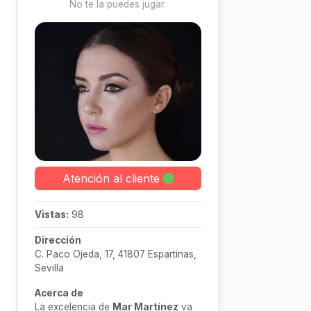
No te la puedes jugar.
Atención al cliente
Vistas:
98
Dirección
C. Paco Ojeda, 17, 41807 Espartinas,
Sevilla
Acerca de
La excelencia de
Mar Martínez
va