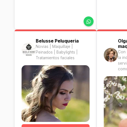
Belusse Peluqueria
Olg
maq
Novias | Maquillaje |
Con 
Peinados | Babylights |
la in
Tratamientos faciales
servi
como