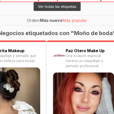
Ver todas las etiquetas
Orden:
Más nuevo
Más popular
Negocios etiquetados con "Moño de boda
irita Makeup
Paz Otero Make Up
aquillaje y peinado que
Una ocasión especial
 tu belleza para bodas
merece un maquillaje y
peinado profesional