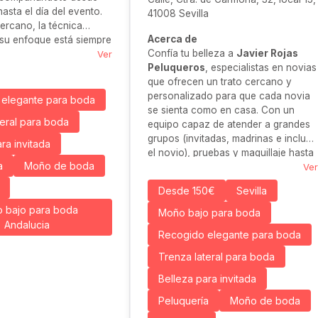
asta el día del evento.
41008 Sevilla
cercano, la técnica
Acerca de
su enfoque está siempre
Confía tu belleza a
Javier Rojas
tes de forma natural y
Ver
Peluqueros
, especialistas en novias
que ofrecen un trato cercano y
personalizado para que cada novia
elegante para boda
se sienta como en casa. Con un
teral para boda
equipo capaz de atender a grandes
grupos (invitadas, madrinas e incluso
ra invitada
el novio), pruebas y maquillaje hasta
a
Moño de boda
el final del reportaje fotográfico,
Ver
aseguran un día sin estrés y con
Desde 150€
Sevilla
resultados impecables.
 bajo para boda
Moño bajo para boda
Andalucia
Recogido elegante para boda
Trenza lateral para boda
Belleza para invitada
Peluquería
Moño de boda