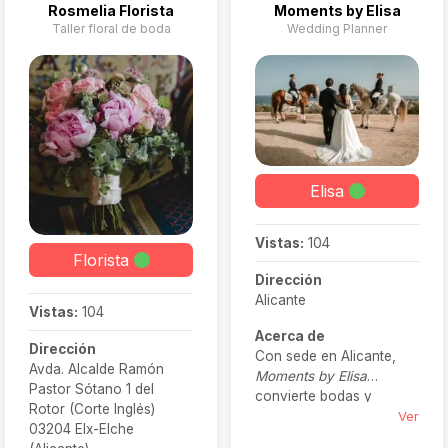
Rosmelia Florista
Moments by Elisa
Taller floral de boda
Wedding Planner
Elisa
Vistas:
104
Florista
Dirección
Alicante
Vistas:
104
Acerca de
Dirección
Con sede en Alicante,
Avda. Alcalde Ramón
Moments by Elisa
Pastor Sótano 1 del
convierte bodas y
Rotor (Corte Inglés)
eventos en experiencias
Ver
03204 Elx-Elche
extraordinarias. Nos