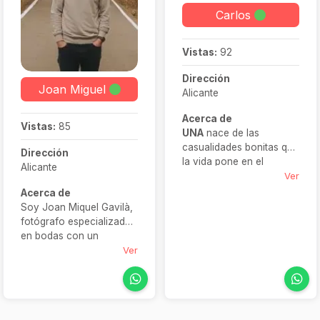
Carlos
Vistas:
92
Dirección
Joan Miguel
Alicante
Acerca de
Vistas:
85
UNA
nace de las
casualidades bonitas que
Dirección
la vida pone en el
Alicante
camino. Formado por
Ver
personas que se
Acerca de
conocieron entre
Soy Joan Miquel Gavilà,
estudios, agencias y
fotógrafo especializado
medios, hoy es un
en bodas con un
equipo especializado en
enfoque documental y
Ver
contar historias reales
natural. Desde hace más
con sensibilidad y detalle.
de diez años me dedico
Hacemos cada boda
a capturar momentos
como si fuera la primera,
reales, sin poses
con pasión, cuidado y la