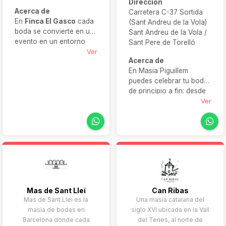
Dirección
Acerca de
Carretera C-37 Sortida
En
Finca El Gasco
cada
(Sant Andreu de la Vola)
boda se convierte en un
Sant Andreu de la Vola /
evento en un entorno
Sant Pere de Torelló
privilegiado. Con
Ver
Acerca de
capacidad para hasta
En Masia Piguillem
300 invitados, dispone
puedes celebrar tu boda
de amplios jardines,
de principio a fin: desde
praderas, ruinas y
la ceremonia civil y el
Ver
salones con encanto. Su
banquete, hasta la fiesta
equipo te acompaña en
final, todo en el mismo
cada paso y su
lugar. Con diversas
atmósfera rústica chic
opciones para espacios
hará de tu gran día una
interiores y al aire libre,
experiencia inolvidable.
esta masía te permite
disfrutar de cada etapa
de tu celebración en un
Mas de Sant Lleí
Can Ribas
entorno natural,
Mas de Sant Lleí es la
Una masía catalana del
exclusivo y cómodo.
masía de bodas en
siglo XVI ubicada en la Vall
Barcelona donde cada
del Tenes, al norte de