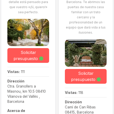
detalle está pensado para
Barcelona. Te abrimos las
que vuestro «¡Sí, quiero!»
puertas de nuestra casa
sea perfecto.
familiar con un trato
cercano y la
profesionalidad de un
equipo que dará vida a tus
ilusiones.
Solicitar
presupuesto
Vistas:
111
Solicitar
presupuesto
Dirección
Ctra. Granollers a
Masnou, km 10.5 08410
Vistas:
118
Vilanova del Vallès ,
Barcelona
Dirección
Camí de Can Ribas
Acerca de
08415, Barcelona