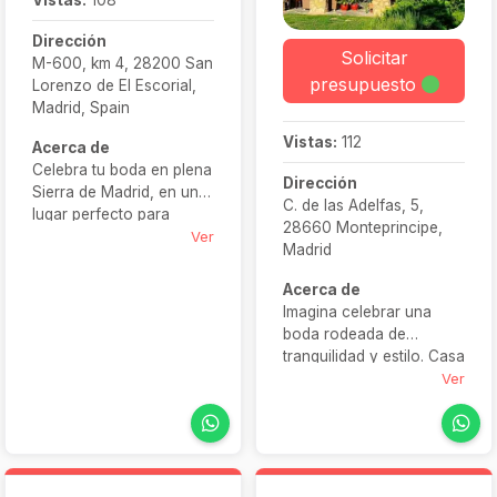
Vistas:
108
Dirección
Solicitar
M-600, km 4, 28200 San
presupuesto
Lorenzo de El Escorial,
Madrid, Spain
Vistas:
112
Acerca de
Celebra tu boda en plena
Dirección
Sierra de Madrid, en un
C. de las Adelfas, 5,
lugar perfecto para
28660 Monteprincipe,
fusionar elegancia con
Ver
Madrid
un auténtico ambiente
rural:
Villa Escorial Park
.
Acerca de
Situada en un entorno
Imagina celebrar una
natural privilegiado, esta
boda rodeada de
villa ofrece no solo
tranquilidad y estilo. Casa
alojamiento exclusivo,
Solís Montepríncipe os
Ver
sino también todas las
brinda un entorno de
facilidades para una
naturaleza exquisita con
ceremonia íntima, una
jardines floridos,
cena bajo las estrellas o
terrazas, piscina y
un baile postboda junto a
estancias elegantemente