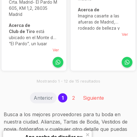
Crta. Madrid- El Pardo M
605, KM 1,2, 28035
Acerca de
Madrid
Imagina casarte a las
afueras de Madrid,
Acerca de
rodeado de belleza y
Club de Tiro
está
con todas las facilidades
Ver
ubicado en el Monte de
bajo un mismo techo.
“El Pardo”, un lugar
Eso es
Finca Solimpar
:
considerado como uno
Ver
un entorno donde los
de los bosques y
salones modernos se
entornos mejor cuidados
unen a la naturaleza, los
de Europa, con una
espacios exteriores —
situación privilegiada, a 5
jardines, fuentes,
minutos del centro de
Mostrando 1 - 12 de 15 resultados
terrazas— están
Madrid. Sus espacios
pensados para evocar
llenos de encanto,
emociones y el servicio
(current)
Anterior
1
2
Siguiente
espectaculares jardines y
cuida cada detalle.
excelente servicio de
Desde la decoración
catering propio, son
Busca a los mejores proveedores para tu boda en
floral hasta la
elementos que harán
coordinación musical, su
nuestra ciudad. Alianzas, Tartas de Boda, Vestidos de
inclinar la balanza para
equipo acompaña a las
novia, fotógrafos y cualquier otro detalle que puedas
celebrar tu boda en este
parejas paso a paso,
lugar lleno de magia.
necesitar.