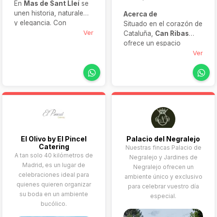
En
Mas de Sant Lleí
se
unen historia, naturaleza
Acerca de
y elegancia. Con
Situado en el corazón de
bosques, terrazas,
Ver
Cataluña,
Can Ribas
salones y capacidad
ofrece un espacio
para hasta 700 invitados,
singular donde la historia
Ver
esta finca ofrece
de una masía centenaria
personalización total,
se combina con las
menús desde 145 € y un
comodidades actuales.
entorno único para
Con amplias zonas
celebrar tu gran día con
exteriores, una
estilo.
atmósfera romántica y
un equipo dedicado, este
enclave se convierte en
El Olivo by El Pincel
Palacio del Negralejo
el escenario perfecto
Catering
Nuestras fincas Palacio de
para bodas que quieren
A tan solo 40 kilómetros de
Negralejo y Jardines de
transmitir autenticidad y
Madrid, es un lugar de
Negralejo ofrecen un
distinción.
celebraciones ideal para
ambiente único y exclusivo
quienes quieren organizar
para celebrar vuestro día
su boda en un ambiente
especial.
bucólico.