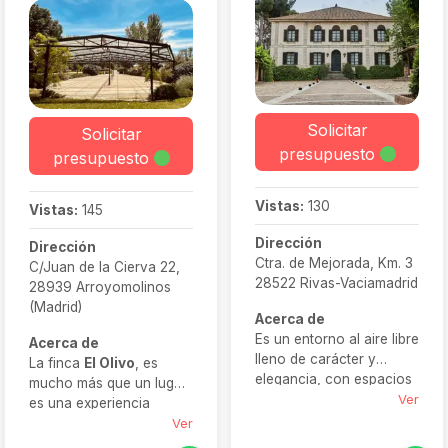
Solicitar
Solicitar
presupuesto
presupuesto
Vistas:
130
Vistas:
145
Dirección
Dirección
Ctra. de Mejorada, Km. 3
C/Juan de la Cierva 22,
28522 Rivas-Vaciamadrid
28939 Arroyomolinos
(Madrid)
Acerca de
Es un entorno al aire libre
Acerca de
lleno de carácter y
La finca
El Olivo
, es
elegancia, con espacios
mucho más que un lugar:
como la Balconada, la
Ver
es una experiencia
Corrala, el Pabellón o la
nupcial completa.
Ver
Posta Real, diseñados
Rodeada de vegetación,