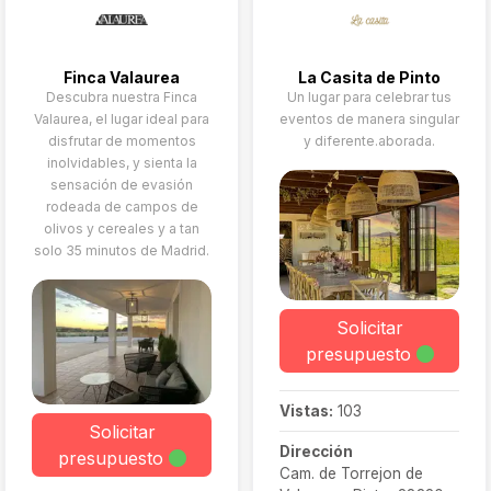
la piscina
decoradas. Aquí podréis
disfrutar de ceremonia y
banquete al aire libre o
Finca Valaurea
La Casita de Pinto
en interiores, con
Descubra nuestra Finca
Un lugar para celebrar tus
alojamiento disponible
Valaurea, el lugar ideal para
eventos de manera singular
para vosotros o
disfrutar de momentos
y diferente.aborada.
acompañantes.
inolvidables, y sienta la
sensación de evasión
rodeada de campos de
olivos y cereales y a tan
solo 35 minutos de Madrid.
Solicitar
presupuesto
Vistas:
103
Solicitar
Dirección
presupuesto
Cam. de Torrejon de