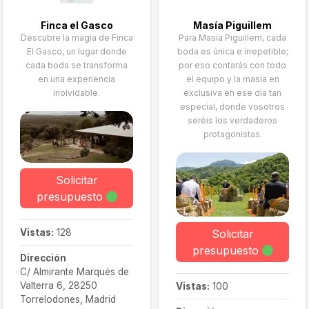
Finca el Gasco
Masía Piguillem
Descubre la magia de Finca
Para Masía Piguillem, cada
El Gasco, un lugar donde
boda es única e irrepetible;
cada boda se transforma
por eso contarás con todo
en una experiencia
el equipo y la masía en
inolvidable.
exclusiva en ese día tan
especial, donde vosotros
seréis los verdaderos
protagonistas.
Solicitar
presupuesto
Solicitar
Vistas:
128
presupuesto
Dirección
C/ Almirante Marqués de
Valterra 6, 28250
Vistas:
100
Torrelodones, Madrid