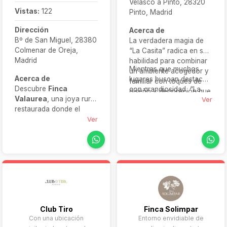
Velasco a Pinto, 28320
Vistas:
122
Pinto, Madrid
Dirección
Acerca de
Bº de San Miguel, 28380
La verdadera magia de
Colmenar de Oreja,
“La Casita” radica en su
Madrid
habilidad para combinar
Mientras que muchos
un ambiente acogedor y
Acerca de
lugares buscan destacar
familiar con toques de
Descubre
Finca
con grandiosidad, “La
diseño y decoración que
Valaurea
, una joya rural
Casita” lo logra con su
Ver
elevan la experiencia. Si
restaurada donde el
autenticidad y encanto
buscas alquilar un local
pasado revive en forma
Ver
natural.
para fiestas donde la
de piedra conservada y
naturaleza se funda con
nuevas líneas
los interiores
arquitectónicas
cuidadosamente
respetuosas con el
decorados, este es tu
entorno. Aquí el ambiente
sitio. Creando un entorno
se siente: lujo sensorial,
perfecto para
serenidad absoluta y
celebraciones, reuniones
vistas que inspiran.
y momentos de
Club Tiro
Finca Solimpar
Imagina una ceremonia al
relajación.
Con una ubicación
Entorno envidiable de
atardecer en sus