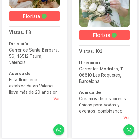
Florista
Vistas:
118
Florista
Dirección
Carrer de Santa Bàrbara,
Vistas:
102
56, 46512 Faura,
Valencia
Dirección
Carrer les Modistes, 11,
Acerca de
08810 Les Roquetes,
Esta floristería
Barcelona
establecida en Valencia
lleva más de 20 años en
Acerca de
el mundo de las bodas.
Ver
Creamos decoraciones
Desde sus inicios ha
únicas para bodas y
ofrecido a todos sus
eventos, combinando
clientes resultados de
creatividad, sensibilidad
Ver
calidad y un servicio
estética y mucha
atento y personalizado.
dedicación. Nuestro
Gracias a ello se ha
trabajo va más allá de las