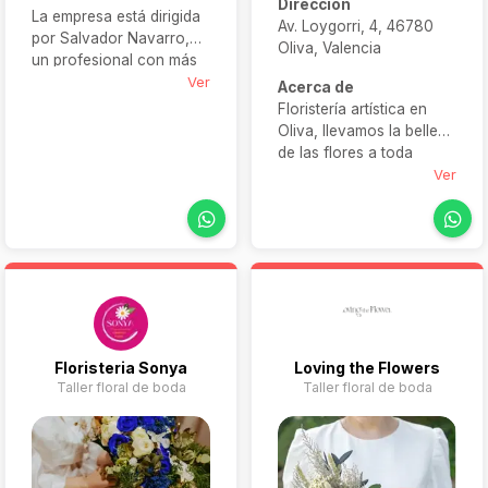
Dirección
La empresa está dirigida
Av. Loygorri, 4, 46780
por Salvador Navarro,
Oliva, Valencia
un profesional con más
de 16 años de
Ver
Acerca de
experiencia a sus
Floristería artística en
espaldas. La flor es el
Oliva, llevamos la belleza
elemento principal de su
de las flores a toda
empresa, puesto que es
España. Confía en
Ver
un elemento que ha
Catalina Tercero – Art
estado presente en su
Floral para flores
vida desde siempre.
preservadas únicas,
ideales para regalar o
decorar.
Floristeria Sonya
Loving the Flowers
Taller floral de boda
Taller floral de boda