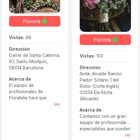
Florista
Vistas:
98
Florista
Dirección
Carrer de Santa Caterina,
Vistas:
103
67, Sants-Montjuïc,
Dirección
08014 Barcelona
Avda. Alcalde Ramón
Acerca de
Pastor Sótano 1 del
El equipo de
Rotor (Corte Inglés)
profesionales de
03204 Elx-Elche
Floratelie hará que
(Alicante)
vuestro gran día sea
Ver
Acerca de
inolvidable. Con una
Contamos con un gran
atención exquisita al
equipo de profesionales
detalle y un servicio de
especialistas que pueden
calidad, crearán arreglos
asesorarte con toda la
Ver
florales que superarán