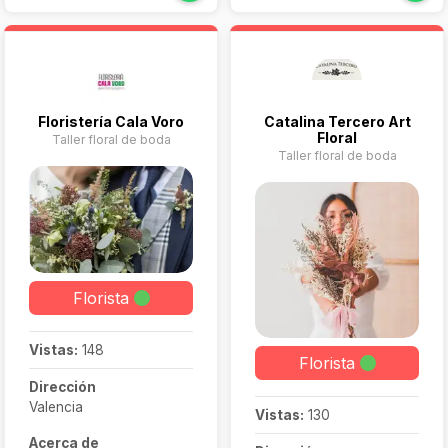
te transmita belleza y
de las partes más
felicidad. Cuidamos cada
importantes para
detalle para transmitir
conseguir ese flow, esa
nuestra pasión por la
sensación de
naturaleza.
Floristería Cala Voro
Catalina Tercero Art
Floral
Taller floral de boda
Taller floral de boda
Florista
Vistas:
148
Florista
Dirección
Valencia
Vistas:
130
Acerca de