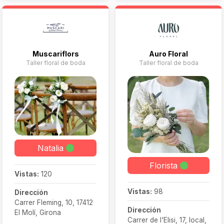
ganado la confianza y
flores: se trata de
fidelidad de multitud de
transformar espacios,
parejas.
emocionar y acompañar
momentos especiales
con alma y estilo.
Muscariflors
Auro Floral
Taller floral de boda
Taller floral de boda
Natalia
Florista
Vistas:
120
Vistas:
98
Dirección
Carrer Fleming, 10, 17412
Dirección
El Molí, Girona
Carrer de l'Elisi, 17, local,