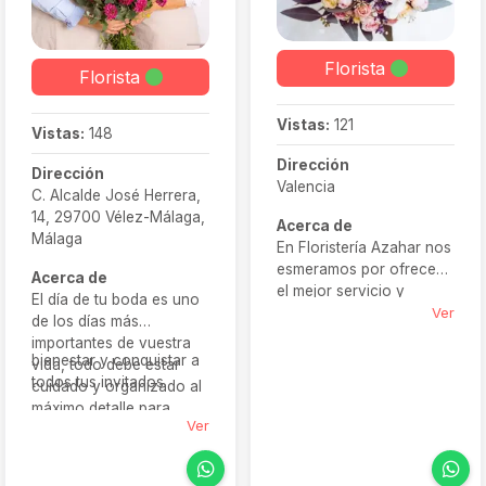
Florista
Florista
Vistas:
121
Vistas:
148
Dirección
Dirección
Valencia
C. Alcalde José Herrera,
14, 29700 Vélez-Málaga,
Acerca de
Málaga
En Floristería Azahar nos
esmeramos por ofrecer
Acerca de
el mejor servicio y
El día de tu boda es uno
queremos que la
Ver
de los días más
experiencia de nuestros
importantes de vuestra
clientes sea inolvidable
bienestar y conquistar a
vida, todo debe estar
desde el primer momento
todos tus invitados
cuidado y organizado al
en que contactan con
máximo detalle para
nosotros. Nos inspiramos
Ver
crear el ambiente mágico
para crear un ambiente
que buscas. La
con flores y plantas que
decoración floral es una