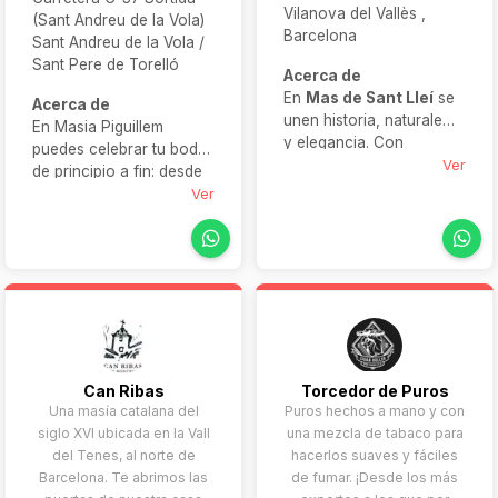
Vilanova del Vallès ,
(Sant Andreu de la Vola)
Barcelona
Sant Andreu de la Vola /
Sant Pere de Torelló
Acerca de
En
Mas de Sant Lleí
se
Acerca de
unen historia, naturaleza
En Masia Piguillem
y elegancia. Con
puedes celebrar tu boda
bosques, terrazas,
Ver
de principio a fin: desde
salones y capacidad
la ceremonia civil y el
Ver
para hasta 700 invitados,
banquete, hasta la fiesta
esta finca ofrece
final, todo en el mismo
personalización total,
lugar. Con diversas
menús desde 145 € y un
opciones para espacios
entorno único para
interiores y al aire libre,
celebrar tu gran día con
esta masía te permite
estilo.
disfrutar de cada etapa
de tu celebración en un
Can Ribas
Torcedor de Puros
entorno natural,
Una masía catalana del
Puros hechos a mano y con
exclusivo y cómodo.
siglo XVI ubicada en la Vall
una mezcla de tabaco para
del Tenes, al norte de
hacerlos suaves y fáciles
Barcelona. Te abrimos las
de fumar. ¡Desde los más