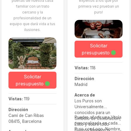
puertas de nuestra casa
expertos a los que por
familiar con un trato
primera vez prueban un
cercano y la
puro!
profesionalidad de un
equipo que dará vida a tus
ilusiones.
Solicitar
presupuesto
Vistas:
118
Solicitar
Dirección
presupuesto
Madrid
Acerca de
Vistas:
119
Los Puros son
Universalmente
Dirección
conocidos para un
Camí de Can Ribas
Puedes añadir una Vitola
Símbolo de Celebración,
08415, Barcelona
personalizada en cada
Éxito y sobre todo
Puro con Logo, Nombre,
Buenos Momentos.