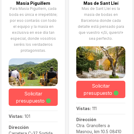
Masía Piguillem
Mas de Sant Lleí
Para Masía Piguillem, cada
Mas de Sant Lleí es la
boda es única e irrepetible;
masía de bodas en
por eso contarás con todo
Barcelona donde cada
el equipo y la masía en
detalle está pensado para
exclusiva en ese día tan
que vuestro «¡Sí, quiero!»
especial, donde vosotros
sea perfecto.
seréis los verdaderos
protagonistas.
Solicitar
presupuesto
Solicitar
presupuesto
Vistas:
111
Vistas:
101
Dirección
Ctra. Granollers a
Dirección
Masnou, km 10.5 08410
Carretera C-37 Sortida