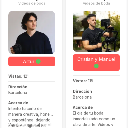
Vídeos de boda
Vídeos de boda
cinematográfico y su
capacidad resolutiva. Se
encarga de que todo
cuadre al milímetro y no
haya ningún fallo. Clara
es la responsable de que
todo vaya perfecto el día
B, y a la hora de editar el
vídeo suele dejarse llevar
por la música, la
Cristian y Manuel
Artur
creatividad y las
emociones.
Vistas:
121
Vistas:
115
Dirección
Dirección
Barcelona
Barcelona
Acerca de
Acerca de
Intento hacerlo de
El día de tu boda,
manera creativa, honesta
inmortalizado como una
y espontánea, dejando
obra de arte. Vídeos y
Vuestra alegría al ver el
que las imágenes os