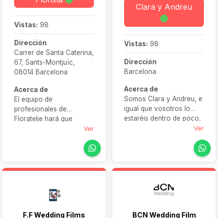
Clara y Andreu
Vistas:
98
Dirección
Vistas:
98
Carrer de Santa Caterina,
Dirección
67, Sants-Montjuïc,
Barcelona
08014 Barcelona
Acerca de
Acerca de
Somos Clara y Andreu, e
El equipo de
igual que vosotros lo
profesionales de
estaréis dentro de poco,
Floratelie hará que
estamos casados.
Ver
vuestro gran día sea
Ver
Juntos, sumamos más de
inolvidable. Con una
20 años dedicados a
atención exquisita al
grabar videos de boda. A
detalle y un servicio de
la hora de trabajar, como
calidad, crearán arreglos
en el día a día, nos
florales que superarán
complementamos muy
todas vuestras
bien. Andreu aporta su
expectativas.
sabiduría técnica, su
F.F Wedding Films
BCN Wedding Film
buen ojo