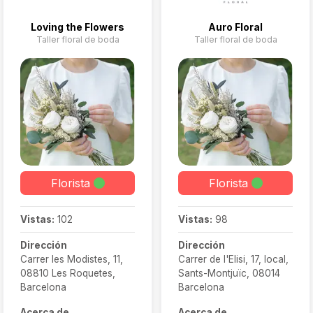
ceremonia, sesión de
confort .
fotos y llegada al
Loving the Flowers
Auro Floral
banquete, con
Taller floral de boda
Taller floral de boda
decoración floral
incluida. Con un equipo
de 75 profesionales y
una flota de más de 50
vehículos, están
disponibles las 24 horas
del día para que todo
fluya con elegancia y sin
complicaciones
Florista
Florista
Vistas:
102
Vistas:
98
Dirección
Dirección
Carrer les Modistes, 11,
Carrer de l'Elisi, 17, local,
08810 Les Roquetes,
Sants-Montjuïc, 08014
Barcelona
Barcelona
Acerca de
Acerca de