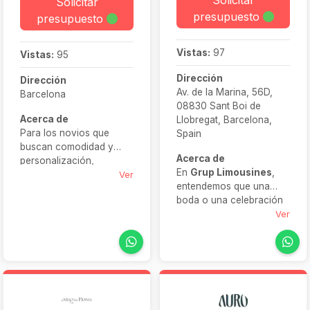
Solicitar
presupuesto
presupuesto
Vistas:
97
Vistas:
95
Dirección
Dirección
Av. de la Marina, 56D,
Barcelona
08830 Sant Boi de
Acerca de
Llobregat, Barcelona,
Para los novios que
Spain
buscan comodidad y
Acerca de
personalización,
En
Grup Limousines
,
Caraveando
facilita la
Ver
entendemos que una
experiencia con una
boda o una celebración
amplia variedad de
especial exige un
Ver
vehículos (clásicos,
servicio impecable. Por
premium, híbridos,
ello, ofrecemos un
deportivos, convertible,
trayecto nupcial
etc.) y la posibilidad de
completamente a medida
llevarlos hasta vuestro
que incluye recogida de
domicilio o punto
la novia, traslado a la
designado para mayor