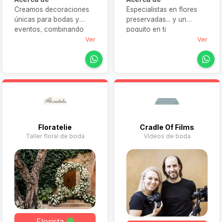
Creamos decoraciones
Especialistas en flores
únicas para bodas y
preservadas... y un
eventos, combinando
poquito en ti
creatividad, sensibilidad
Ver
Ver
estética y mucha
dedicación. Nuestro
trabajo va más allá de las
flores: se trata de
transformar espacios,
emocionar y acompañar
momentos especiales
con alma y estilo.
Floratelie
Cradle Of Films
Taller floral de boda
Vídeos de boda
Florista