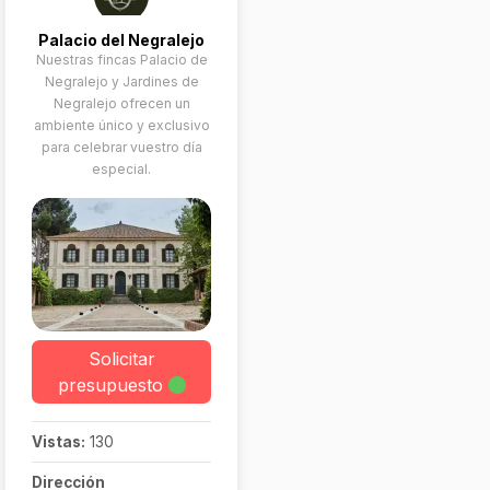
Palacio del Negralejo
Nuestras fincas Palacio de
Negralejo y Jardines de
Negralejo ofrecen un
ambiente único y exclusivo
para celebrar vuestro día
especial.
Solicitar
presupuesto
Vistas:
130
Dirección