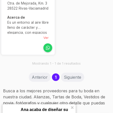
Ctra. de Mejorada, Km. 3
28522 Rivas-Vaciamadrid
Acerca de
Es un entorno al aire libre
lleno de carácter y
elegancia, con espacios
como la Balconada, la
Ver
Corrala, el Pabellón o la
Posta Real, diseñados
pensando en
celebraciones íntimas y
llenas de encanto. Este
Mostrando 1 - 1 de 1 resultados
enclave luce un ambiente
romántico y tranquilo,
(current)
Anterior
1
Siguiente
ideal como escenario
para boda al aire libre.
Combina lo mejor de la
Busca a los mejores proveedores para tu boda en
naturaleza y la
nuestra ciudad. Alianzas, Tartas de Boda, Vestidos de
versatilidad para eventos
novia, fotógrafos y cualquier otro detalle que puedas
con una propuesta
culinaria destacada,
necesitar.
Ana acaba de diseñar su