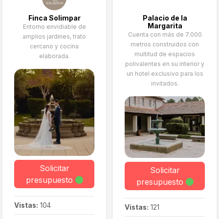
Finca Solimpar
Palacio de la
Margarita
Entorno envidiable de
Cuenta con más de 7.000
amplios jardines, trato
metros construidos con
cercano y cocina
multitud de espacios
elaborada.
polivalentes en su interior y
un hotel exclusivo para los
invitados.
Solicitar
Solicitar
presupuesto
presupuesto
Vistas:
104
Vistas:
121