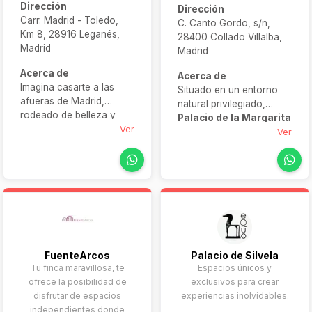
Dirección
Dirección
Carr. Madrid - Toledo,
C. Canto Gordo, s/n,
Km 8, 28916 Leganés,
28400 Collado Villalba,
Madrid
Madrid
Acerca de
Acerca de
Imagina casarte a las
Situado en un entorno
afueras de Madrid,
natural privilegiado,
rodeado de belleza y
Palacio de la Margarita
con todas las facilidades
Ver
ofrece el marco perfecto
Ver
bajo un mismo techo.
para crear el escenario
Eso es
Finca Solimpar
:
para boda de vuestros
un entorno donde los
sueños. En sus más de
salones modernos se
35 hectáreas
unen a la naturaleza, los
descubriréis jardines
espacios exteriores —
románticos, patios
jardines, fuentes,
interiores, elegantes
terrazas— están
salones y una
pensados para evocar
FuenteArcos
Palacio de Silvela
espectacular arquitectura
emociones y el servicio
Tu finca maravillosa, te
Espacios únicos y
de época que convierten
cuida cada detalle.
ofrece la posibilidad de
exclusivos para crear
cada rincón en parte de
Desde la decoración
disfrutar de espacios
experiencias inolvidables.
vuestra historia.
floral hasta la
independientes donde