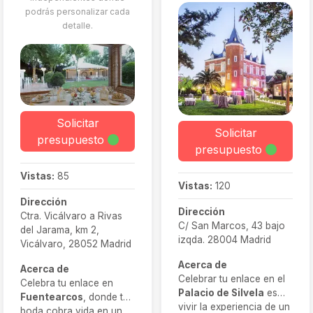
coordinación musical, su
podrás personalizar cada
equipo acompaña a las
detalle.
parejas paso a paso,
adaptándose a sus
preferencias, incluso con
menús cerrados o
personalizados
Solicitar
Solicitar
presupuesto
presupuesto
Vistas:
85
Vistas:
120
Dirección
Dirección
Ctra. Vicálvaro a Rivas
C/ San Marcos, 43 bajo
del Jarama, km 2,
izqda. 28004 Madrid
Vicálvaro, 28052 Madrid
Acerca de
Acerca de
Celebrar tu enlace en el
Celebra tu enlace en
Palacio de Silvela
es
Fuentearcos
, donde tu
vivir la experiencia de un
boda cobra vida en un