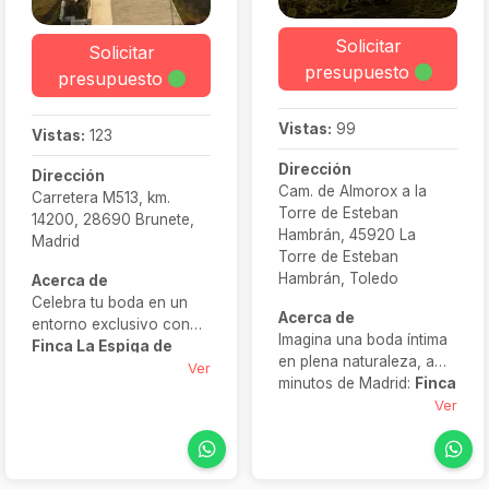
Solicitar
Solicitar
presupuesto
presupuesto
Vistas:
99
Vistas:
123
Dirección
Dirección
Cam. de Almorox a la
Carretera M513, km.
Torre de Esteban
14200, 28690 Brunete,
Hambrán, 45920 La
Madrid
Torre de Esteban
Hambrán, Toledo
Acerca de
Celebra tu boda en un
Acerca de
entorno exclusivo con
Imagina una boda íntima
Finca La Espiga de
en plena naturaleza, a
Boadilla
, un espacio
Ver
minutos de Madrid:
Finca
que solo acoge un
Valdetrigos
lo hace
Ver
evento por día para
realidad. Esta finca
asegurar privacidad y
boutique ofrece varios
tranquilidad. Dispone de
ambientes
espacios exteriores