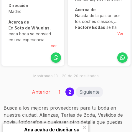
Dirección
Acerca de
Madrid
Nacida de la pasión por
los coches clásicos,
Acerca de
Factory Bodas
se ha
En
Soto de Viñuelas
,
convertido en un
Ver
cada boda se convierte
servicio integral de
en una experiencia
bodas en Sevilla. Te
mágica gracias a sus tres
Ver
acompañan desde tu
espacios con identidad
llegada triunfal en un
propia: el
Castillo
, el
coche de época hasta
Pabellón de Caza
y el
los momentos más
Salón Colonial
, además
divertidos con su
de jardines y terrazas
Mostrando 13 - 20 de 20 resultados
fotomatón, cuidando
con capacidad para
cada detalle con
grandes
(current)
Anterior
1
2
Siguiente
invitaciones, fotografía y
celebraciones.Ubicado
decoración para que tu
en una finca de enorme
gran día sea realmente
valor paisajístico e
Busca a los mejores proveedores para tu boda en
especial
histórico, fue declarado
nuestra ciudad. Alianzas, Tartas de Boda, Vestidos de
Reserva de la Biosfera y
novia, fotógrafos y cualquier otro detalle que puedas
goza de una vibrante
vegetación, sin perder la
necesitar.
Ana acaba de diseñar su