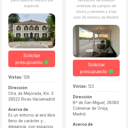
para celebrar vuestro día
sensación de evasión
transformando vuestra
especial.
rodeada de campos de
boda en un recuerdo
olivos y cereales y a tan
inolvidable.
solo 35 minutos de Madrid.
Solicitar
presupuesto
Solicitar
presupuesto
Vistas:
128
Vistas:
122
Dirección
Ctra. de Mejorada, Km. 3
Dirección
28522 Rivas-Vaciamadrid
Bº de San Miguel, 28380
Colmenar de Oreja,
Acerca de
Madrid
Es un entorno al aire libre
lleno de carácter y
Acerca de
elegancia, con espacios