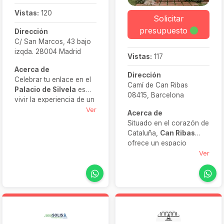
Vistas:
120
Solicitar
presupuesto
Dirección
C/ San Marcos, 43 bajo
izqda. 28004 Madrid
Vistas:
117
Acerca de
Dirección
Celebrar tu enlace en el
Camí de Can Ribas
Palacio de Silvela
es
08415, Barcelona
vivir la experiencia de un
escenario para boda
Ver
Acerca de
rodeado de historia y
Situado en el corazón de
belleza natural. Este
Cataluña,
Can Ribas
palacio del siglo XIX,
ofrece un espacio
situado en Aranjuez,
singular donde la historia
Ver
ofrece salones
de una masía centenaria
decorados con gusto
se combina con las
clásico, jardines ideales
comodidades actuales.
para ceremonias al aire
Con amplias zonas
libre y espacios
exteriores, una
versátiles que se adaptan
atmósfera romántica y
a bodas íntimas o
un equipo dedicado, este