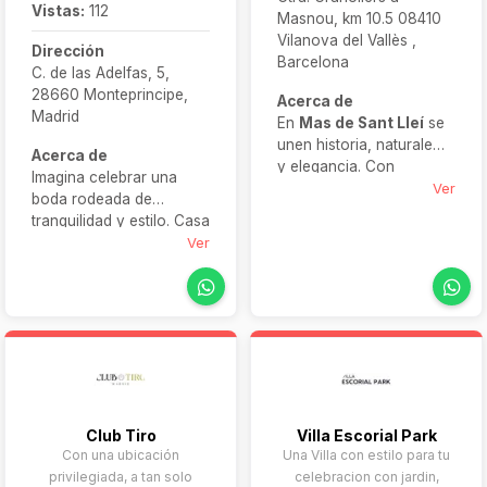
Vistas:
112
Masnou, km 10.5 08410
Vilanova del Vallès ,
Dirección
Barcelona
C. de las Adelfas, 5,
28660 Monteprincipe,
Acerca de
Madrid
En
Mas de Sant Lleí
se
unen historia, naturaleza
Acerca de
y elegancia. Con
Imagina celebrar una
bosques, terrazas,
Ver
boda rodeada de
salones y capacidad
tranquilidad y estilo. Casa
para hasta 700 invitados,
Solís Montepríncipe os
Ver
esta finca ofrece
brinda un entorno de
personalización total,
naturaleza exquisita con
menús desde 145 € y un
jardines floridos,
entorno único para
terrazas, piscina y
celebrar tu gran día con
estancias elegantemente
estilo.
decoradas. Aquí podréis
disfrutar de ceremonia y
banquete al aire libre o
Club Tiro
Villa Escorial Park
en interiores, con
Con una ubicación
Una Villa con estilo para tu
alojamiento disponible
privilegiada, a tan solo
celebracion con jardin,
para vosotros o