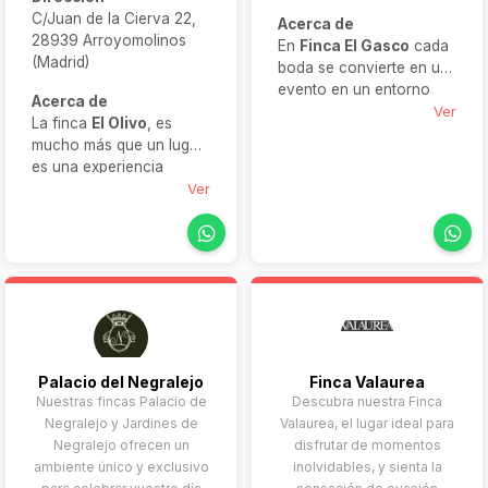
C/Juan de la Cierva 22,
Acerca de
28939 Arroyomolinos
En
Finca El Gasco
cada
(Madrid)
boda se convierte en un
evento en un entorno
Acerca de
privilegiado. Con
Ver
La finca
El Olivo
, es
capacidad para hasta
mucho más que un lugar:
300 invitados, dispone
es una experiencia
de amplios jardines,
nupcial completa.
Ver
praderas, ruinas y
Rodeada de vegetación,
salones con encanto. Su
invita a un
equipo te acompaña en
acontecimiento donde
cada paso y su
cada detalle —desde el
atmósfera rústica chic
cóctel bajo las ramas
hará de tu gran día una
hasta la sobremesa junto
experiencia inolvidable.
a la sombra de un olivo
centenario— realiza su
Palacio del Negralejo
Finca Valaurea
labor como escenario
Nuestras fincas Palacio de
Descubra nuestra Finca
para boda excepcional.
Negralejo y Jardines de
Valaurea, el lugar ideal para
Aquí, la excelencia
Negralejo ofrecen un
disfrutar de momentos
culinaria se fusiona con
ambiente único y exclusivo
inolvidables, y sienta la
la belleza del entorno,