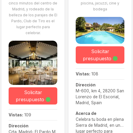
cinco minutos del centro de
piscina, jacuzzi, cine y
acompañantes.
Madrid, y rodeado de la
bodega
belleza de los parajes de El
Pardo, Club de Tiro es el
lugar perfecto para
celebrar.
Solicitar
presupuesto
Vistas:
108
Dirección
M-600, km 4, 28200 San
Solicitar
Lorenzo de El Escorial,
presupuesto
Madrid, Spain
Acerca de
Vistas:
109
Celebra tu boda en plena
Sierra de Madrid, en un
Dirección
lugar perfecto para
Crta. Madrid- El Pardo M