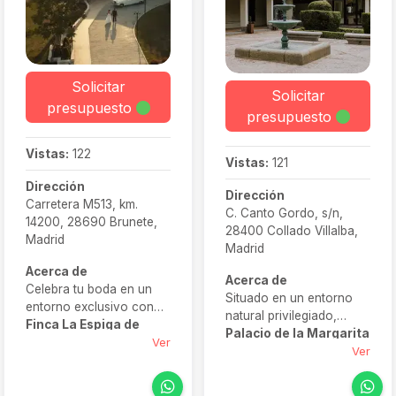
Solicitar
Solicitar
presupuesto
presupuesto
Vistas:
122
Vistas:
121
Dirección
Dirección
Carretera M513, km.
C. Canto Gordo, s/n,
14200, 28690 Brunete,
28400 Collado Villalba,
Madrid
Madrid
Acerca de
Acerca de
Celebra tu boda en un
Situado en un entorno
entorno exclusivo con
natural privilegiado,
Finca La Espiga de
Palacio de la Margarita
Boadilla
, un espacio
Ver
ofrece el marco perfecto
Ver
que solo acoge un
para crear el escenario
evento por día para
para boda de vuestros
asegurar privacidad y