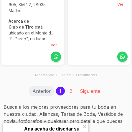
fusionar elegancia con
Ver
605, KM 1,2, 28035
un auténtico ambiente
Madrid
rural:
Villa Escorial Park
.
Acerca de
Situada en un entorno
Club de Tiro
está
natural privilegiado, esta
ubicado en el Monte de
villa ofrece no solo
“El Pardo”, un lugar
alojamiento exclusivo,
considerado como uno
Ver
sino también todas las
de los bosques y
facilidades para una
entornos mejor cuidados
ceremonia íntima, una
de Europa, con una
cena bajo las estrellas o
situación privilegiada, a 5
un baile postboda junto a
minutos del centro de
la piscina
Mostrando 1 - 12 de 20 resultados
Madrid. Sus espacios
llenos de encanto,
(current)
Anterior
1
2
Siguiente
espectaculares jardines y
excelente servicio de
catering propio, son
Busca a los mejores proveedores para tu boda en
elementos que harán
nuestra ciudad. Alianzas, Tartas de Boda, Vestidos de
inclinar la balanza para
novia, fotógrafos y cualquier otro detalle que puedas
celebrar tu boda en este
lugar lleno de magia.
necesitar.
Ana acaba de diseñar su