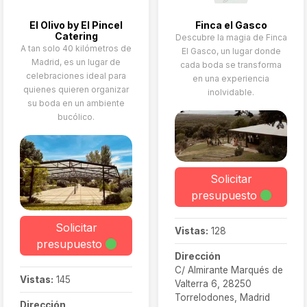
El Olivo by El Pincel
Finca el Gasco
Catering
Descubre la magia de Finca
A tan solo 40 kilómetros de
El Gasco, un lugar donde
Madrid, es un lugar de
cada boda se transforma
celebraciones ideal para
en una experiencia
quienes quieren organizar
inolvidable.
su boda en un ambiente
bucólico.
Solicitar
presupuesto
Solicitar
Vistas:
128
presupuesto
Dirección
C/ Almirante Marqués de
Vistas:
145
Valterra 6, 28250
Torrelodones, Madrid
Dirección