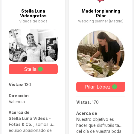
Stella Luna
Made for planning
Videógrafos
Pilar
Vídeos de boda
Wedding planner (Madrid)
Stella
Vistas:
130
Pilar López
Dirección
Valencia
Vistas:
170
Acerca de
Acerca de
Stella Luna Vídeos -
Nuestro objetivo es
Fotos & Co.
, somos un
hacer que disfrutéis tanto
equipo apasionado de
del día de vuestra boda