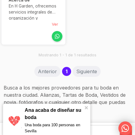
En H Garden, ofrecemos
servicios integrales de
organización y
decoración de eventos.
Ver
Con un equipo de
profesionales altamente
capacitados y una amplia
experiencia en el sector,
nos especializamos en la
Mostrando 1 - 1 de 1 resultados
planificación de bodas y
eventos exclusivos.
(current)
Anterior
1
Siguiente
Nuestro compromiso es
garantizar un servicio de
alta calidad, cuidando
Busca a los mejores proveedores para tu boda en
cada detalle y
nuestra ciudad. Alianzas, Tartas de Boda, Vestidos de
asegurando que cada
novia, fotógrafos y cualquier otro detalle que puedas
celebración sea única e
inolvidable.
necesitar.
Ana acaba de diseñar su
boda
Una boda para 100 personas en
Sevilla