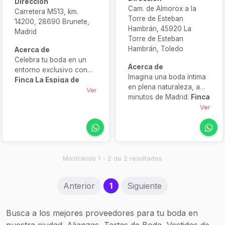
Dirección
Cam. de Almorox a la
Carretera M513, km.
Torre de Esteban
14200, 28690 Brunete,
Hambrán, 45920 La
Madrid
Torre de Esteban
Hambrán, Toledo
Acerca de
Celebra tu boda en un
Acerca de
entorno exclusivo con
Imagina una boda íntima
Finca La Espiga de
en plena naturaleza, a
Boadilla
, un espacio
Ver
minutos de Madrid:
Finca
que solo acoge un
Valdetrigos
lo hace
Ver
evento por día para
realidad. Esta finca
asegurar privacidad y
boutique ofrece varios
tranquilidad. Dispone de
ambientes
espacios exteriores
personalizables —
como jardines con
interiores, jardines,
Mostrando 1 - 2 de 2 resultados
fuente de cascada,
terrazas— y servicios
terraza y carpa, junto
propios como
con un luminoso salón
(current)
Anterior
1
Siguiente
decoración, música,
principal rodeado de
banquetes con cocina de
cristaleras, ideal para
autor y asesoramiento
crear una atmósfera
Busca a los mejores proveedores para tu boda en
integral durante todo el
contemporánea y