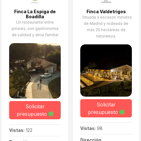
Finca La Espiga de
Finca Valdetrigos
Boadilla
. Situada a escasos minutos
Un restaurante entre
de Madrid y rodeada de
pinares, con gastronomía
más 25 hectáreas de
de calidad y alma familiar
naturaleza.
Solicitar
Solicitar
presupuesto
presupuesto
Vistas:
98
Vistas:
122
Dirección