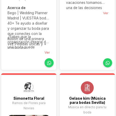
vacaciones tomamos
una de las decisiones
Acerca de
más importantes de
Ver
Bego | Wedding Planner
nuestras vidas. Era el
Madrid | VUESTRA boda
momento de fusionar
40+ Te ayudo a diseñar
toda la experiencia en el
y organizar tu boda para
mundo de la moda y
que conectes con la
¿Sabes que la
nuestra trayectoria
ilusión de una primera
organización integral de
profesional en la flor
vez Pedidas únicas y +
una boda puede
natural. Encontramos en
672385433
conllevar alrededor de
Ver
la novia la manera de
400 horas de trabajo
enlazar estos dos
conociendo el sector?
mundos, a través de los
¿Te imaginas lo que
tocados, el ramo de
puede llevarte a tí si no
novia y sus accesorios.
lo conoces? El servicio
FORTY'S SILVER es para
vosotros si: Ya tenéis
organizada toda la boda,
Simonetta Floral
Gelase kim (Música
tenéis a todos los
para bodas Sevilla)
Ramos de Flores para
proveedores
Música en directo para tu
Novias
contratados pero el día
boda
de vuestra boda solo