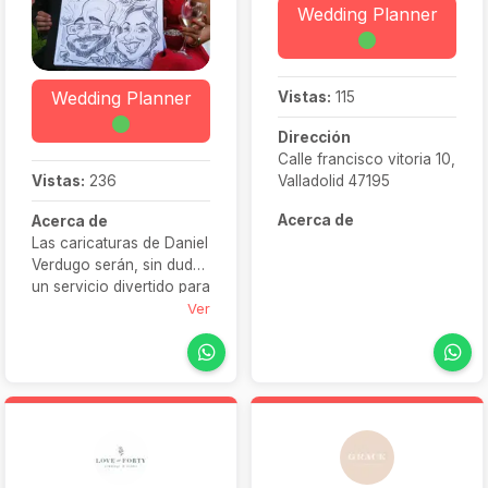
Wedding Planner
Wedding Planner
Vistas:
115
Dirección
Calle francisco vitoria 10,
Vistas:
236
Valladolid 47195
Acerca de
Acerca de
Las caricaturas de Daniel
Verdugo serán, sin duda,
un servicio divertido para
todos vuestros invitados
Ver
al enlace. En ese día tan
especial, este
profesional del
autorretrato os realizará
unas caricaturas de diez,
para que podáis
conservarlas para el
recuerdo.