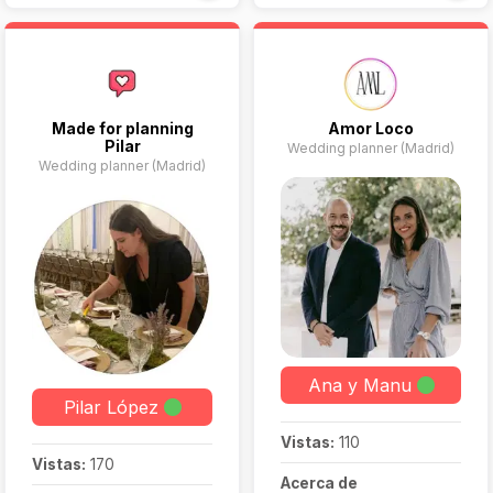
servicios de
organización de bodas
de destino.
Made for planning
Amor Loco
Pilar
Wedding planner (Madrid)
Wedding planner (Madrid)
Ana y Manu
Pilar López
Vistas:
110
Vistas:
170
Acerca de