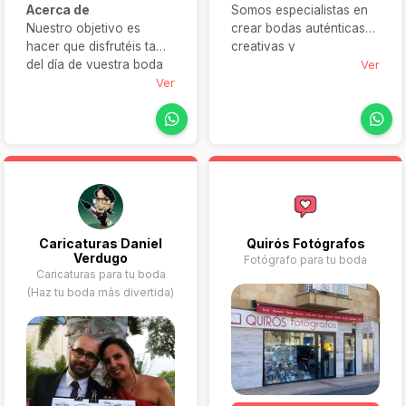
Somos especialistas en
Acerca de
crear bodas auténticas,
Nuestro objetivo es
creativas y
hacer que disfrutéis tanto
personalizadas. Bodas
Ver
del día de vuestra boda
que cuenten vuestra
como del proceso de
Ver
esencia como pareja. No
organización, sintiendo
hacemos dos bodas
que todo está bajo
iguales y os avisamos:
control en todo
Nos encanta crear junto
momento, de forma
a vosotros ¡Un bodón en
sencilla y cómoda.
toda regla!
Caricaturas Daniel
Quirós Fotógrafos
Verdugo
Fotógrafo para tu boda
Caricaturas para tu boda
(Haz tu boda más divertida)