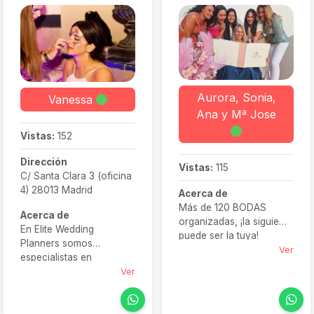
Aurora, Sonia,
Vanessa
Ana y Mª Jose
Vistas:
152
Dirección
Vistas:
115
C/ Santa Clara 3 (oficina
4) 28013 Madrid
Acerca de
Más de 120 BODAS
Acerca de
organizadas, ¡la siguiente
En Elite Wedding
puede ser la tuya!
Planners somos
Ver
especialistas en
destination weddings,
Ver
trabajamos en todo el
territorio nacional
ofreciendo nuestros