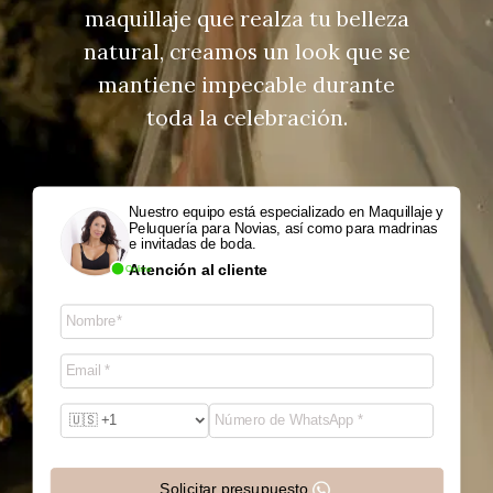
maquillaje que realza tu belleza
natural, creamos un look que se
mantiene impecable durante
toda la celebración.
Nuestro equipo está especializado en Maquillaje y
Peluquería para Novias, así como para madrinas
e invitadas de boda.
Atención al cliente
Online
Solicitar presupuesto