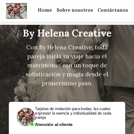
Home
Sobre nosotros
Contáctanos
By Helena Creative
Con By Helena Creative, toda
pareja inicia su viaje hacia el
matrimonio con un toque de
sofisticación y magia desde el
primerísimo paso.
Tarjetas de invitación para bodas, las cuales
expresan la esencia y individualidad de cada
pareja.
Atención al cliente
Online