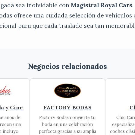
egada sea inolvidable con
Magistral Royal Cars
odas ofrece una cuidada selección de vehículos 
pcional para que cada traslado sea tan memorabl
Negocios relacionados
a y Cine
FACTORY BODAS
C
ce años de
Factory Bodas convierte tu
Chic Car
frecen una
boda en una celebración
especializa
ue incluye
perfecta gracias a su amplia
coches clás