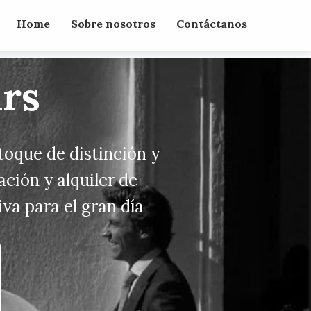
Home
Sobre nosotros
Contáctanos
ars
toque de distinción y
ación y alquiler de
va para el gran día