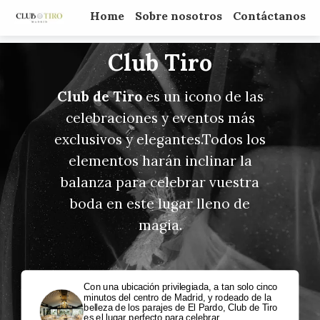
Home
Sobre nosotros
Contáctanos
Club Tiro
Club de Tiro
es un icono de las
celebraciones y eventos más
exclusivos y elegantes.Todos los
elementos harán inclinar la
balanza para celebrar vuestra
boda en este lugar lleno de
magia.
Con una ubicación privilegiada, a tan solo cinco
minutos del centro de Madrid, y rodeado de la
belleza de los parajes de El Pardo, Club de Tiro
es el lugar perfecto para celebrar.