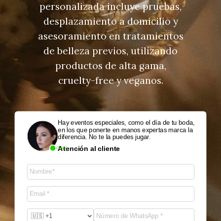
personalizada incluye pruebas,
desplazamiento a domicilio y
asesoramiento en tratamientos
de belleza previos, utilizando
productos de alta gama,
cruelty-free y veganos.
Hay eventos especiales, como el día de tu boda,
en los que ponerte en manos expertas marca la
diferencia. No te la puedes jugar.
Atención al cliente
Online