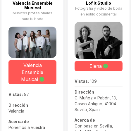
Valencia Ensemble
Lof it Studio
Musical
Fotografía y vídeo de boda
Músicos profesionales
en estilo documental
para tu boda
Valencia
Elena
Ensemble
Musical
Vistas:
109
Dirección
Vistas:
97
C. Muñoz y Pabón, 13,
Casco Antiguo, 41004
Dirección
Sevilla, Spain
Valencia
Acerca de
Acerca de
Con base en Sevilla,
Ponemos a vuestra