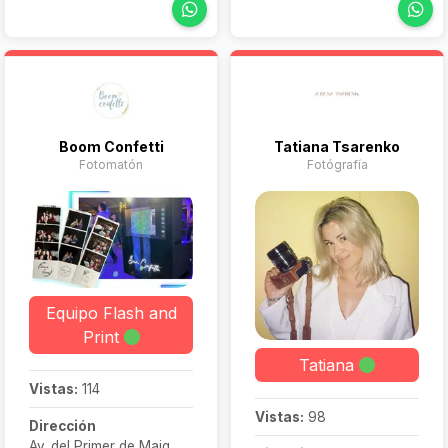
de todo el mundo. Si
inolvidable.
imágenes que realmente
buscáis un reportaje
conectan con el corazón
auténtico y lleno de
de las parejas.
sentimiento, estaré
encantado de ser parte
de vuestro día.
Boom Confetti
Tatiana Tsarenko
Fotomatón
Fotógrafía
Equipo Flash and
Print
Tatiana
Vistas:
114
Vistas:
98
Dirección
Av. del Primer de Maig,