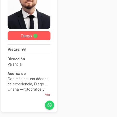
Diego
Vistas:
99
Dirección
Valencia
Acerca de
Con más de una década
de experiencia, Diego y
Oriana —fotógrafos y
pareja— se dedican a
Ver
inmortalizar los
momentos más
especiales de tu gran día
con imágenes auténticas