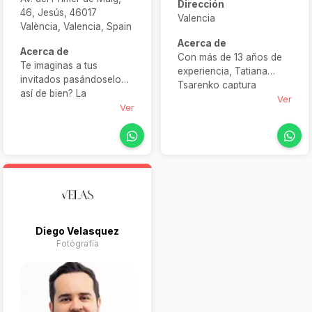
Dirección
46, Jesús, 46017
Valencia
València, Valencia, Spain
Acerca de
Acerca de
Con más de 13 años de
Te imaginas a tus
experiencia, Tatiana
invitados pasándoselo
Tsarenko captura
así de bien? La
historias de amor con un
Ver
plataforma 360 no es
Ver
estilo que combina lo
solo un vídeo, es el
editorial y lo documental.
momento que todos
Con base en Valencia, su
están esperando.
equipo acompaña a las
Mientras unos bailan,
parejas con tranquilidad,
otros se graban…risas,
cercanía y una mirada
recuerdos y un punto
sensible que transforma
diferente que hace que
cada momento en una
tu boda no sea como las
imagen inolvidable.
Diego Velasquez
demás.
Fotógrafía