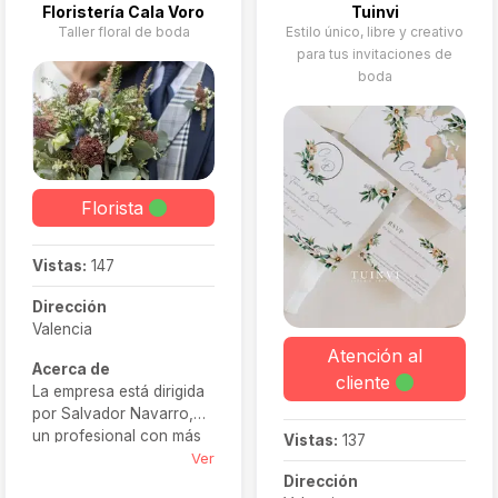
Floristería Cala Voro
Tuinvi
Taller floral de boda
Estilo único, libre y creativo
para tus invitaciones de
boda
Florista
Vistas:
147
Dirección
Valencia
Atención al
Acerca de
cliente
La empresa está dirigida
por Salvador Navarro,
un profesional con más
Vistas:
137
de 16 años de
Ver
experiencia a sus
Dirección