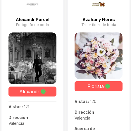
especial de tu vida una y
otra vez.
Alexandr Purcel
Azahar y Flores
Fotógrafo de boda
Taller floral de boda
Florista
Alexandr
Vistas:
120
Vistas:
121
Dirección
Dirección
Valencia
Valencia
Acerca de