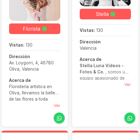
Stella
Florista
Vistas:
130
Dirección
Vistas:
130
Valencia
Dirección
Acerca de
Av. Loygorri, 4, 46780
Stella Luna Vídeos -
Oliva, Valencia
Fotos & Co.
, somos un
equipo apasionado de
Acerca de
profesionales
Ver
Floristería artística en
especializados en bodas.
Oliva, llevamos la belleza
Nos encanta capturar
de las flores a toda
emociones, momentos
España. Confía en
Ver
auténticos y detalles
Catalina Tercero – Art
únicos. Nuestro objetivo
Floral para flores
es crear recuerdos
preservadas únicas,
visuales que te permitan
ideales para regalar o
revivir el día más
decorar.