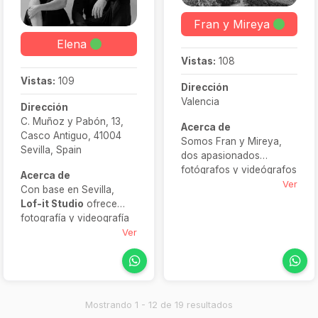
Fran y Mireya
Elena
Vistas:
108
Vistas:
109
Dirección
Valencia
Dirección
C. Muñoz y Pabón, 13,
Acerca de
Casco Antiguo, 41004
Somos Fran y Mireya,
Sevilla, Spain
dos apasionados
fotógrafos y videógrafos
Acerca de
de bodas, dedicados a
Ver
Con base en Sevilla,
capturar momentos
Lof-it Studio
ofrece
únicos y auténticos.
fotografía y videografía
Nuestro objetivo es
documental y
Ver
inmortalizar cada
cinematográfica,
emoción, detalle y risa
enfocada en contar tu
que hacen que tu día sea
historia con elegancia y
tan especial.
atemporalidad. Su trabajo
se centra en capturar
Mostrando 1 - 12 de 19 resultados
cada emoción y detalle