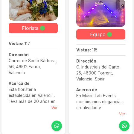
Florista
Equipo
Vistas:
117
Vistas:
115
Dirección
Carrer de Santa Bàrbara,
Dirección
56, 46512 Faura,
C. Industrials del Carto,
Valencia
25, 46900 Torrent,
Valencia, Spain
Acerca de
Esta floristería
Acerca de
establecida en Valencia
En Music Lab Events
lleva más de 20 años en
combinamos elegancia,
el mundo de las bodas.
Ver
creatividad y
Desde sus inicios ha
profesionalidad para que
Ver
ofrecido a todos sus
vuestra celebración sea
clientes resultados de
inolvidable. Nuestro
calidad y un servicio
equipo de DJs y músicos