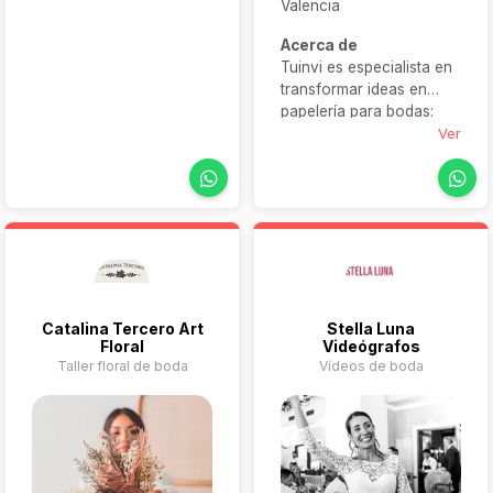
espaldas. La flor es el
Valencia
elemento principal de su
Acerca de
empresa, puesto que es
Tuinvi es especialista en
un elemento que ha
transformar ideas en
estado presente en su
papelería para bodas:
vida desde siempre.
invitaciones, tarjetas de
Ver
agradecimiento, sobres y
diseños
complementarios.
Trabajan con materiales
premium, acabados finos
y atención personalizada
para que cada pieza
aporte coherencia y
Catalina Tercero Art
Stella Luna
estilo al día más especial.
Floral
Videógrafos
Taller floral de boda
Vídeos de boda