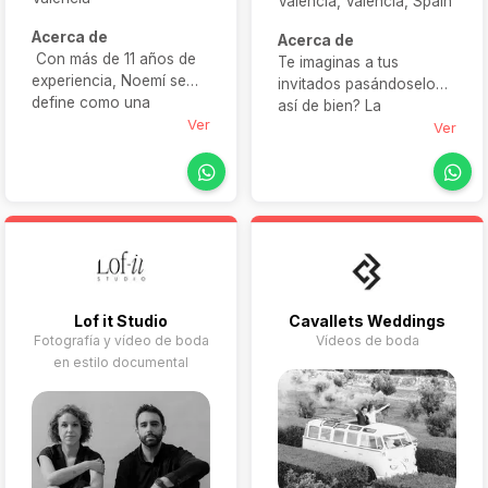
València, Valencia, Spain
Acerca de
Acerca de
Con más de 11 años de
Te imaginas a tus
experiencia, Noemí se
invitados pasándoselo
define como una
así de bien? La
fotógrafa soñadora que
Ver
plataforma 360 no es
Ver
captura historias de amor
solo un vídeo, es el
verdaderas, retratando
momento que todos
cada instante con
están esperando.
sinceridad,
Mientras unos bailan,
espontaneidad y
otros se graban…risas,
profundo sentimiento. Su
recuerdos y un punto
estilo evita poses
diferente que hace que
forzadas y promueve
tu boda no sea como las
imágenes que realmente
Lof it Studio
Cavallets Weddings
demás.
Fotografía y vídeo de boda
Vídeos de boda
conectan con el corazón
en estilo documental
de las parejas.