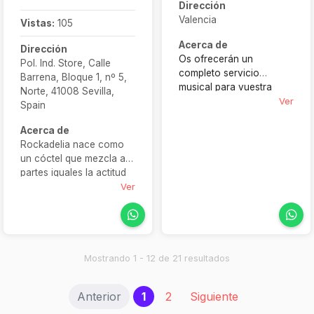
Dirección
Valencia
Vistas:
105
Acerca de
Dirección
Os ofrecerán un
Pol. Ind. Store, Calle
completo servicio
Barrena, Bloque 1, nº 5,
musical para vuestra
Norte, 41008 Sevilla,
boda con un repertorio
Ver
Spain
personalizado a medida
de vuestros gustos.
Acerca de
Asimismo, también os
Rockadelia nace como
dejarán escoger y
un cóctel que mezcla a
proponer nuevos temas
partes iguales la actitud
que se prepararán para
con la profesionalidad, la
Ver
la boda.
sutileza con la diversión
total, los estilos más
sugerentes con el rock
más contundente. Un
equipo de profesionales
Mostrando 1 - 12 de 21 resultados
que harán de cualquier
evento un éxito
(current)
Anterior
1
2
Siguiente
asegurado.