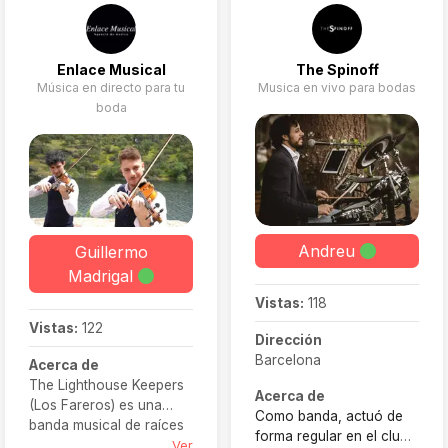
arreglo exclusivo para ti.
Enlace Musical
The Spinoff
Música en directo para tu
Musica en vivo para bodas
boda
Andreu
Guillermo
Madrigal
Vistas:
118
Vistas:
122
Dirección
Barcelona
Acerca de
The Lighthouse Keepers
Acerca de
(Los Fareros) es una
Como banda, actuó de
banda musical de raíces
forma regular en el club
irlandesas que propone
Ver