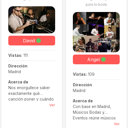
para tu boda
desde Sevilla y Madrid
hasta cualquier punto del
país
David
Vistas:
111
Angel
Dirección
Madrid
Vistas:
109
Acerca de
Dirección
Nos enorgullece saber
Madrid
exactamente qué
canción poner y cuándo
Acerca de
hacerlo. No basta con
Ver
Con base en Madrid,
llenar la pista de baile:
Músicos Bodas y
¡queremos que ames la
Eventos reúne músicos
música! Creamos una
profesionales de todos
Ver
lista personalizada según