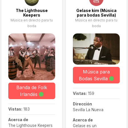
The Lighthouse
Gelase kim (Música
Keepers
para bodas Sevilla)
Música en directo para tu
Música en directo para tu
boda
boda
Música para
Bodas Sevilla
Banda de Folk
Vistas:
159
Irlandés
Dirección
Vistas:
183
Sevilla La Nueva
Acerca de
Acerca de
The Lighthouse Keepers
Gelase es un