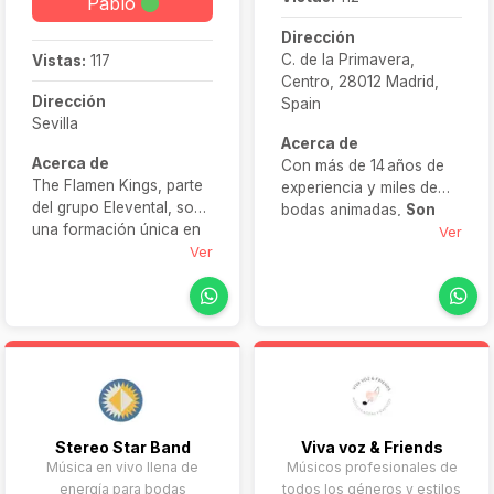
Pablo
Dirección
C. de la Primavera,
Vistas:
117
Centro, 28012 Madrid,
Dirección
Spain
Sevilla
Acerca de
Acerca de
Con más de 14 años de
The Flamen Kings, parte
experiencia y miles de
del grupo Elevental, son
bodas animadas,
Son
una formación única en
Top Fiesta
destaca por
Ver
España que combina
Ver
su combinación de
pop, disco y flamenquito
tecnología profesional
clásico en un mismo
(sonido, iluminación,
espectáculo. Con más de
fotomatón, efectos
25 años de experiencia
especiales) y trato
en bodas y eventos
cercano con las parejas.
exclusivos, son
conocidos por su
fórmula “pop +
Stereo Star Band
Viva voz & Friends
flamenquito” que
Música en vivo llena de
Músicos profesionales de
garantiza ambiente
energía para bodas
todos los géneros y estilos
festivo y contagioso