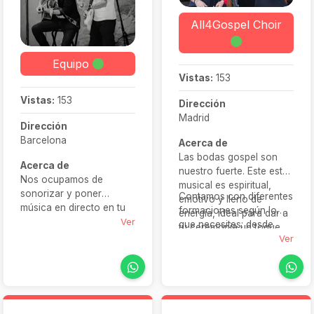
All4Gospel Choir
Equipo
Vistas:
153
Vistas:
153
Dirección
Madrid
Dirección
Barcelona
Acerca de
Las bodas gospel son
Acerca de
nuestro fuerte. Este estilo
Nos ocupamos de
musical es espiritual,
sonorizar y poner
Contamos con diferentes
emotivo y lleno de
música en directo en tu
formaciones según lo
energía, ideal para dar a
ceremonia, banquete y
Ver
que necesites: desde
tu ceremonia un toque
en la fiesta, para que sea
solistas y tríos, hasta
Ver
único.
uno de los momentos
coros completos con
más especiales de ese
pianista o banda. Si
día.
tienes una canción
especial en mente,
podemos hacer un