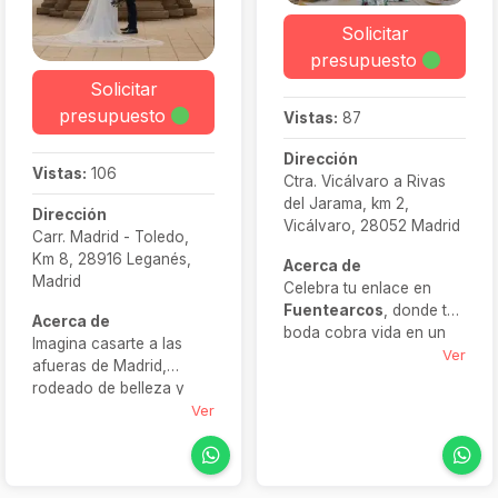
Solicitar
presupuesto
Solicitar
presupuesto
Vistas:
87
Dirección
Vistas:
106
Ctra. Vicálvaro a Rivas
del Jarama, km 2,
Dirección
Vicálvaro, 28052 Madrid
Carr. Madrid - Toledo,
Km 8, 28916 Leganés,
Acerca de
Madrid
Celebra tu enlace en
Fuentearcos
, donde tu
Acerca de
boda cobra vida en un
Imagina casarte a las
entorno natural
Ver
afueras de Madrid,
inigualable. Sus jardines
rodeado de belleza y
encantados, fuentes con
con todas las facilidades
Ver
murmullo de agua y
bajo un mismo techo.
salones acristalados
Eso es
Finca Solimpar
:
convierten cada
un entorno donde los
momento en un