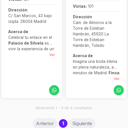
Vistas:
101
Dirección
C/ San Marcos, 43 bajo
Dirección
izqda. 28004 Madrid
Cam. de Almorox a la
Torre de Esteban
Acerca de
Hambrán, 45920 La
Celebrar tu enlace en el
Torre de Esteban
Palacio de Silvela
es
Hambrán, Toledo
vivir la experiencia de un
escenario para boda
Ver
Acerca de
rodeado de historia y
Imagina una boda íntima
belleza natural. Este
en plena naturaleza, a
palacio del siglo XIX,
minutos de Madrid:
Finca
situado en Aranjuez,
Valdetrigos
lo hace
Ver
ofrece salones
realidad. Esta finca
decorados con gusto
boutique ofrece varios
clásico, jardines ideales
ambientes
para ceremonias al aire
personalizables —
libre y espacios
interiores, jardines,
Mostrando 1 - 4 de 4 resultados
versátiles que se adaptan
terrazas— y servicios
a bodas íntimas o
propios como
(current)
Anterior
1
Siguiente
grandes celebraciones.
decoración, música,