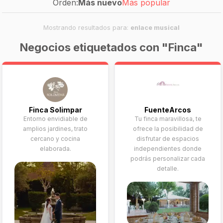
Orden:
Más nuevo
Más popular
Mostrando resultados para:
enlace musical
Negocios etiquetados con "Finca"
Finca Solimpar
FuenteArcos
Entorno envidiable de
Tu finca maravillosa, te
amplios jardines, trato
ofrece la posibilidad de
cercano y cocina
disfrutar de espacios
elaborada.
independientes donde
podrás personalizar cada
detalle.